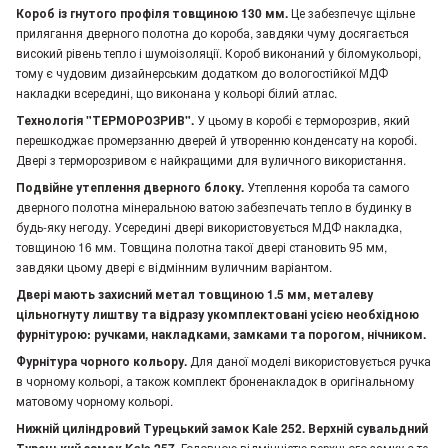
Короб із гнутого профіля товщиною 130 мм.
Це забезпечує щільне
прилягання дверного полотна до короба, завдяки чуму досягається
високий рівень тепло і шумоізоляції. Короб виконаний у біломукольорі,
тому є чудовим дизайнерським додатком до вологостійкої МДФ
накладки всередині, що виконана у кольорі білий атлас.
Технологія "ТЕРМОРОЗРИВ".
У цьому в коробі є терморозрив, який
перешкоджає промерзанню дверей й утворенню конденсату на коробі.
Двері з терморозривом є найкращими для вуличного використання.
Подвійне утеплення дверного блоку.
Утеплення короба та самого
дверного полотна мінеральною ватою забезпечать тепло в будинку в
будь-яку негоду. Усередині двері використовується МДФ накладка,
товщиною 16 мм. Товщина полотна такої двері становить 95 мм,
завдяки цьому двері є відмінним вуличним варіантом.
Двері мають захисний метал товщиною 1.5 мм, металеву
цільногнуту лиштву та відразу укомплектовані усією необхідною
фурнітурою: ручками, накладками, замками та порогом, нічником.
Фурнітура чорного кольору.
Для даної моделі використовується ручка
в чорному кольорі, а також комплект броненакладок в оригінальному
матовому чорному кольорі.
Нижній циліндровий Турецький замок Kale 252. Верхній сувальдний
Головною відмінністю верхнього замку є те,