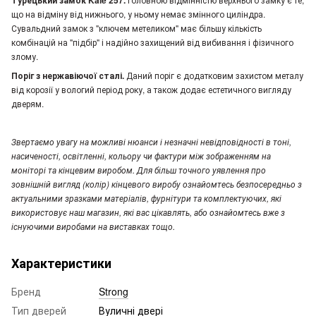
Турецький замок Kale 257.
що на відміну від нижнього, у ньому немає змінного циліндра.
Сувальдний замок з "ключем метеликом" має більшу кількість
комбінацій на "підбір" і надійно захищений від вибивання і фізичного
злому.
Поріг з нержавіючої сталі.
Даний поріг є додатковим захистом металу
від корозії у вологий період року, а також додає естетичного вигляду
дверям.
Звертаємо увагу
на можливі нюанси і незначні невідповідності в тоні,
насиченості, освітленні, кольору чи фактури між зображенням на
моніторі та кінцевим виробом. Для більш точного уявлення про
зовнішній вигляд (колір) кінцевого виробу ознайомтесь безпосередньо з
актуальними зразками матеріалів, фурнітури та комплектуючих, які
використовує наш магазин, які вас цікавлять, або ознайомтесь вже з
існуючими виробами на виставках тощо.
Характеристики
Бренд
Strong
Тип дверей
Вуличні двері