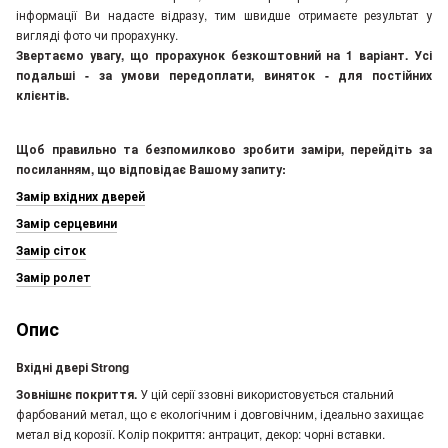
інформації Ви надасте відразу, тим швидше отримаєте результат у
вигляді фото чи прорахунку.
Звертаємо увагу, що прорахунок безкоштовний на 1 варіант. Усі
подальші - за умови передоплати, виняток - для постійних
клієнтів.
Щоб правильно та безпомилково зробити заміри, перейдіть за
посиланням, що відповідає Вашому запиту:
Замір вхідних дверей
Замір серцевини
Замір сіток
Замір ролет
Опис
Вхідні двері Strong
Зовнішнє покриття.
У цій серії ззовні використовується стальний
фарбований метал, що є екологічним і довговічним, ідеально захищає
метал від корозії. Колір покриття: антрацит, декор: чорні вставки.