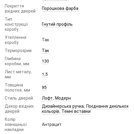
Покриття
Порошкова фарба
вхідних дверей
Тип
конструкції
Гнутий профіль
коробу
Утеплення
Так
коробу
Терморозрив
Так
Глибина
130
коробки, мм
Лист металу,
1.5
мм
Товщина
95
полотна, мм
Стиль дверей
Лофт
,
Модерн
Декор вхідних
Дизайнерська ручка
,
Поєднання декількох
дверей
кольорів
,
Темні вставки
Колір
зовнішньої
Антрацит
накладки