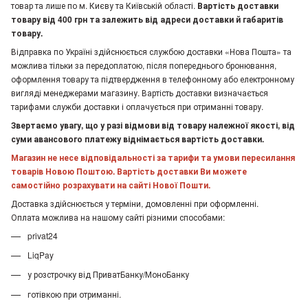
товар та лише по м. Києву та Київській області.
Вартість доставки
товару від 400 грн та залежить від адреси доставки й габаритів
товару.
Відправка по Україні здійснюється службою доставки «Нова Пошта» та
можлива тільки за передоплатою, після попереднього бронювання,
оформлення товару та підтвердження в телефонному або електронному
вигляді менеджерами магазину. Вартість доставки визначається
тарифами служби доставки і оплачується при отриманні товару.
Звертаємо увагу, що у разі відмови від товару належної якості, від
суми авансового платежу віднімається вартість доставки.
Магазин не несе відповідальності за тарифи та умови пересилання
товарів Новою Поштою. Вартість доставки Ви можете
самостійно розрахувати на сайті Нової Пошти.
Доставка здійснюється у терміни, домовленні при оформленні.
Оплата можлива на нашому сайті різними способами:
privat24
LiqPay
у розстрочку від ПриватБанку/МоноБанку
готівкою при отриманні.