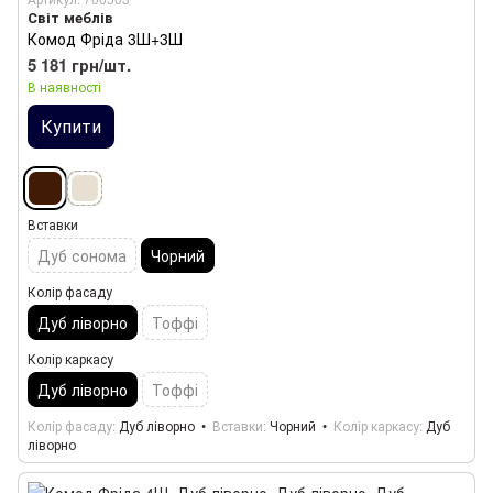
Світ меблів
Комод Фріда 3Ш+3Ш
5 181 грн/шт.
В наявності
Купити
Вставки
Дуб сонома
Чорний
Колір фасаду
Дуб ліворно
Тоффі
Колір каркасу
Дуб ліворно
Тоффі
Колір фасаду
Дуб ліворно
Вставки
Чорний
Колір каркасу
Дуб
ліворно