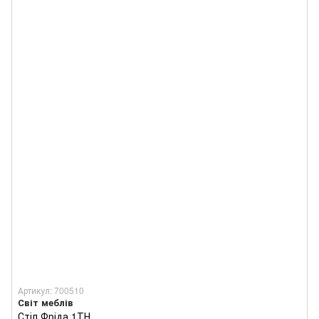
Артикул: 700510
Світ меблів
Стіл Фріда 1ТН