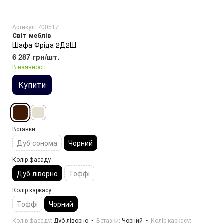
Артикул: 700517
Світ меблів
Шафа Фріда 2Д2Ш
6 287 грн/шт.
В наявності
Купити
Вставки
Дуб сонома
Чорний
Колір фасаду
Дуб ліворно
Тоффі
Колір каркасу
Тоффі
Чорний
Колір фасаду
Дуб ліворно
Вставки
Чорний
Колір каркасу