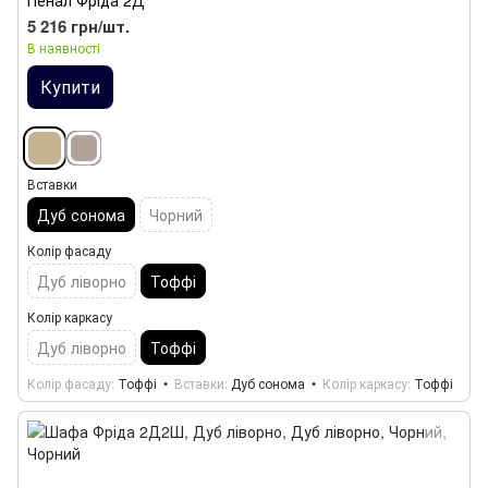
Пенал Фріда 2Д
5 216 грн/шт.
В наявності
Купити
Вставки
Дуб сонома
Чорний
Колір фасаду
Дуб ліворно
Тоффі
Колір каркасу
Дуб ліворно
Тоффі
Колір фасаду
Тоффі
Вставки
Дуб сонома
Колір каркасу
Тоффі