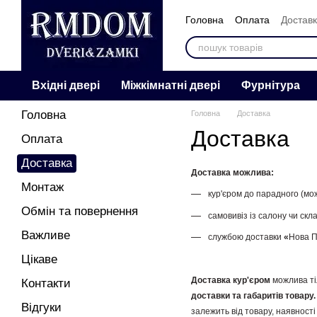
Перейти к основному контенту
Головна
Оплата
Достав
Контакти
Відгуки
Про 
Вхідні двері
Міжкімнатні двері
Фурнітура
Головна
Головна
Доставка
Доставка
Оплата
Доставка
Доставка можлива:
Монтаж
кур'єром до парадного (мо
Обмін та повернення
самовивіз із салону чи скла
Важливе
службою доставки
«
Нова 
Цікаве
Доставка кур'єром
можлива ті
Контакти
доставки та габаритів товару.
Відгуки
залежить від товару, наявності