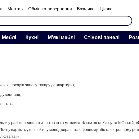
ка
Монтаж
Обмін та повернення
Важливе
Цікаве
нас
Меблі
Кухні
М'які меблі
Стінові панелі
Роз
жлива послуга заносу товару до квартири);
ду компанії;
Пошта
».
льки у разі передоплати за товар та можлива тільки по м. Києву та Київській об
Точну вартість уточнюйте у менеджера в телефонному або електронному режи
 ліфта та ін.