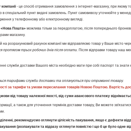
 компанії
- це спосіб отримання замовлення з інтернет-магазину, при якому 
бо в спеціальний пункт видачі замовлень. Пункт самовивозу уточнюйте у мен
дження у телефонному або електронному вигляді.
и «Нова Пошта»
можлива тільки за передоплатою, після попереднього броню
рами магазину.
на розрахунковий рахунок компанії ми відправляємо товар у Ваше місто чере
я протягом трьох робочих днів після оплати.
Після відправки товару наш ме
енні служби доставки Вашого міста необхідно мати при собі паспорт та знати 
ься тарифами служби доставки та оплачується при отриманні товару.
ності за тарифи та умови пересилання товарів Новою Поштою. Вартість дос
ідмови від товару належної якості, від суми авансового платежу віднімаєть
ормації, а також для уточнення термінів доставки товару, Ви можете зв'яза
ми.
діленні, рекомендуємо оглянути цілісність пакування, якщо є дефекти від
акування (розпакувати та відразу оглянути повністю і що б це було одне ві