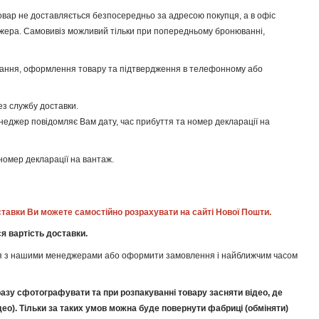
товар не доставляється безпосередньо за адресою покупця, а в офіс
еджера. Самовивіз можливий тільки при попередньому бронюванні,
вання, оформлення товару та підтвердження в телефонному або
з службу доставки.
неджер повідомляє Вам дату, час прибуття та номер декларації на
номер декларації на вантаж.
тавки Ви можете самостійно розрахувати на сайті Нової Пошти.
ся вартість доставки.
тися з нашими менеджерами або оформити замовлення і найближчим часом
разу сфотографувати та при розпакуванні товару засняти відео, де
део). Тільки за таких умов можна буде повернути фабриці (обміняти)