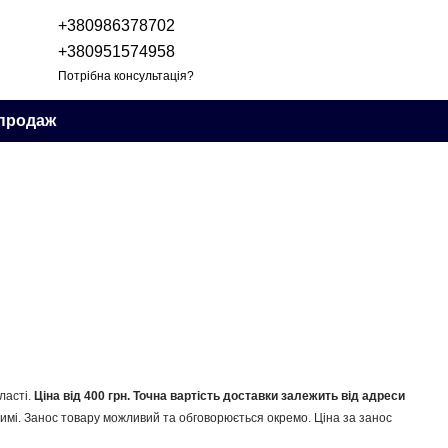
+380986378702
+380951574958
Потрібна консультація?
продаж
ласті.
Ціна від 400 грн. Точна вартість доставки залежить від адреси
мі. Занос товару можливий та обговорюється окремо. Ціна за занос