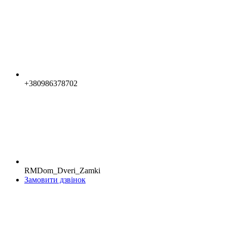
+380986378702
RMDom_Dveri_Zamki
Замовити дзвінок