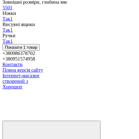
Зовнішні розміри, глибина мм
550
1
Ніжки
Так
1
Висувні ящики
Так
1
Ручки
Так
1
Показати 1 товар
+380986378702
+380951574958
Контакти
Повна версія сайту
Інтернет-магазин
створений з
Хорошоп