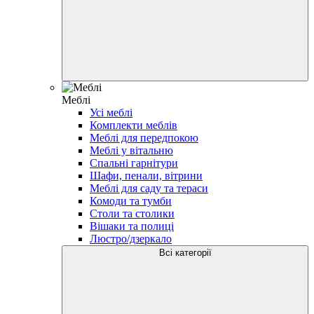
Меблі
Усі меблі
Комплекти меблів
Меблі для передпокою
Меблі у вітальню
Спальнi гарнітури
Шафи, пенали, вітрини
Меблі для саду та тераси
Комоди та тумби
Столи та столики
Вішаки та полиці
Люстро/дзеркало
Всі категорії