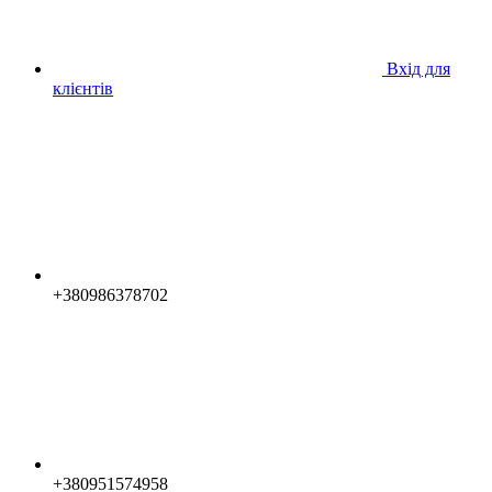
Вхід для
клієнтів
+380986378702
+380951574958