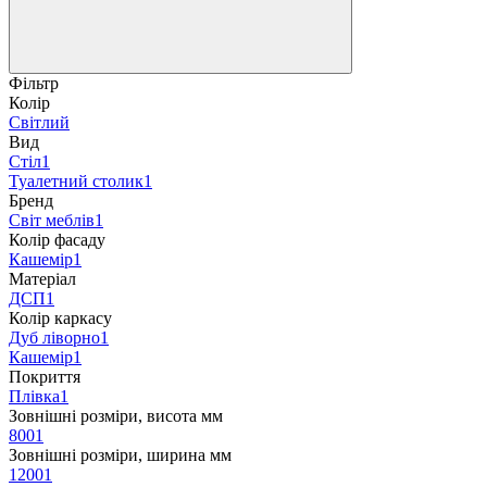
Фільтр
Колір
Світлий
Вид
Стіл
1
Туалетний столик
1
Бренд
Світ меблів
1
Колір фасаду
Кашемір
1
Матеріал
ДСП
1
Колір каркасу
Дуб ліворно
1
Кашемір
1
Покриття
Плівка
1
Зовнішні розміри, висота мм
800
1
Зовнішні розміри, ширина мм
1200
1