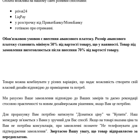
Оплата можлива на нашому сайті різними способами:
privat24
LiqPay
у розстрочку від ПриватБанку/МоноБанку
готівкою при отриманні.
Обов'язковою умовою є внесення авансового платежу. Розмір авансового
платежу становить мінімум 50% від вартості товару, що у наявності. Товар під
замовлення виготовлюється після внесення 70% від вартості товару.
Товари можна комбінувати у різних варіаціях, що надає можливість створити свій
власний дизайн відповідно до приміщення та потреб.
Ми рахуємо Ваше замовлення відповідно до Ваших замірів та даємо рекондації
стосовно практичності та новим дизайнерським рішенням, якщо Вам це потрібно.
Для прорахунку Вам потрібно натиснути "Дізнатися ціну" чи "Купити". Наш
менеджер зв'яжеться з Вами у зручний для Вас спосіб. Якщо на товарі вказана ціна та
Вам не потрібна консультація, при замовленні позначте "Не телефонувати для
підтвердження замовлення"
.
Звертаємо Вашу увагу, що товар відправляємо за
передоплатою.