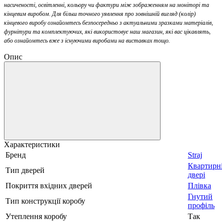
насиченості, освітленні, кольору чи фактури між зображенням на моніторі та
кінцевим виробом. Для більш точного уявлення про зовнішній вигляд (колір)
кінцевого виробу ознайомтесь безпосередньо з актуальними зразками матеріалів,
фурнітури та комплектуючих, які використовує наш магазин, які вас цікавлять,
або ознайомтесь вже з існуючими виробами на виставках тощо.
Опис
Характеристики
Бренд
Straj
Квартирн
Тип дверей
двері
Покриття вхідних дверей
Плівка
Гнутий
Тип конструкції коробу
профіль
Утеплення коробу
Так