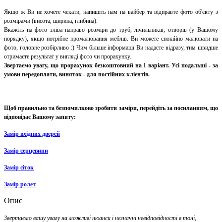
Якщо ж Ви не хочете чекати, напишіть нам на вайбер та відправте фото об'єкту з
розмірами (висота, ширина, глибина).
Вкажіть на фото зліва направо розміри до труб, лічильників, отворів (у Вашому
порядку), якщо потрібне промалювання меблів. Ви можете спокійно малювати на
фото, головне розбірливо :) Чим більше інформації Ви надасте відразу, тим швидше
отримаєте результат у вигляді фото чи прорахунку.
Звертаємо увагу, що прорахунок безкоштовний на 1 варіант. Усі подальші - за
умови передоплати, виняток - для постійних клієнтів.
Щоб правильно та безпомилково зробити заміри, перейдіть за посиланням, що
відповідає Вашому запиту:
Замір вхідних дверей
Замір серцевини
Замір сіток
Замір ролет
Опис
Звертаємо вашу увагу
на можливі нюанси і незначні невідповідності в тоні,