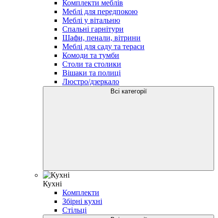
Комплекти меблів
Меблі для передпокою
Меблі у вітальню
Спальнi гарнітури
Шафи, пенали, вітрини
Меблі для саду та тераси
Комоди та тумби
Столи та столики
Вішаки та полиці
Люстро/дзеркало
Всі категорії
Кухні
Комплекти
Збірні кухні
Стільці