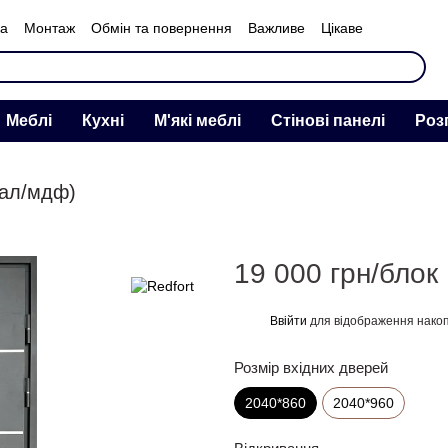
ка
Монтаж
Обмін та повернення
Важливе
Цікаве
нас
Меблі
Кухні
М'які меблі
Стінові панелі
Роз
тал/мдф)
19 000 грн/блок
Ввійти
для відображення накоп
%
Розмір вхідних дверей
2040*860
2040*960