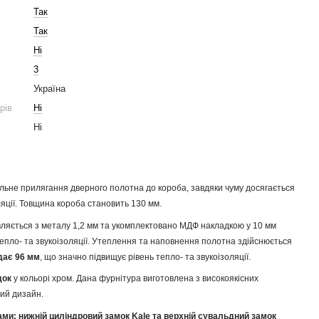
Так
Так
Ні
3
Україна
рів
Ні
Ні
льне прилягання дверного полотна до короба, завдяки чуму досягається
ляції. Товщина короба становить 130 мм.
ляється з металу 1,2 мм та укомплектовано МДФ накладкою у 10 мм
тепло- та звукоізоляції. Утеплення та наповнення полотна здійснюється
дає 96 мм
, що значно підвищує рівень тепло- та звукоізоляції.
док
у кольорі хром. Дана фурнітура виготовлена з високоякісних
ний дизайн.
ми: н
ижній циліндровий замок Kale та верхній сувальдний замок