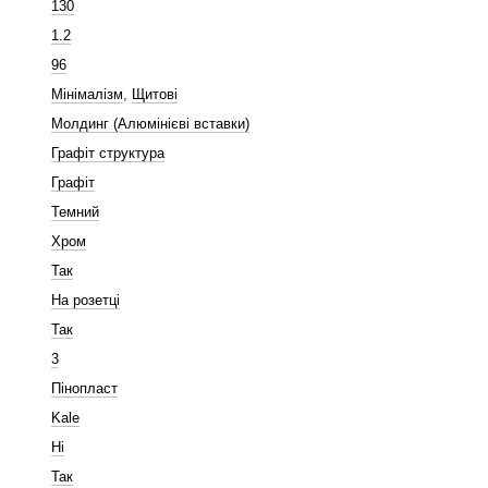
130
1.2
96
Мінімалізм
,
Щитові
Молдинг (Алюмінієві вставки)
Графіт структура
Графіт
Темний
Хром
Так
На розетці
Так
3
Пінопласт
Kale
Ні
Так