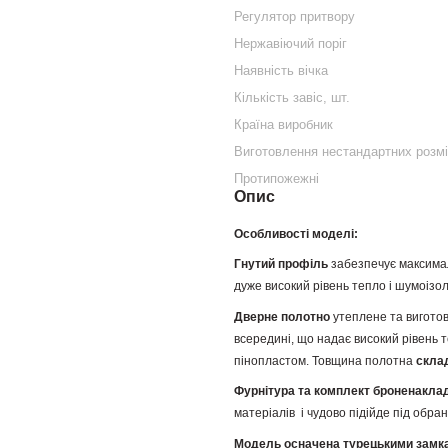
Регулятор притвору
Нержавіючий поріг
Наявність вічка
Кількість завіс, шт.
Країна виробник
Виготовлення нестандартних розмі
Протипожежні
Опис
Особливості моделі:
Гнутий профіль
забезпечує максима
дуже високий рівень тепло і шумоізо
Дверне полотно
утеплене та виготов
всередині, що надає високий рівень 
пінопластом. Товщина полотна
скла
Фурнітура та комплект броненакла
матеріалів і чудово підійде під обра
Модель осначена турецькими замка