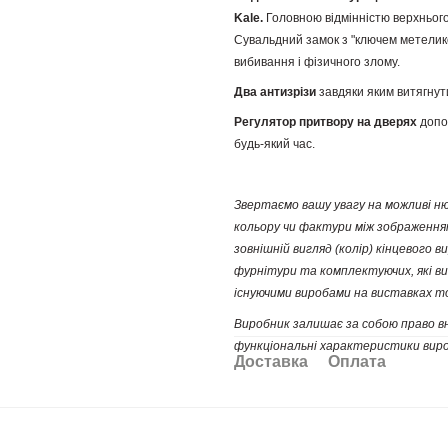
Kale.
Головною відмінністю верхнього 
Сувальдний замок з "ключем метеликом
вибивання і фізичного злому.
Два антизрізи
завдяки яким витягнут
Регулятор притвору на дверях
допом
будь-який час.
Звертаємо вашу увагу
на можливі нюа
кольору чи фактури між зображенням
зовнішній вигляд (колір) кінцевого
фурнітури та комплектуючих, які ви
існуючими виробами на виставках 
Виробник залишає за собою право вно
функціональні характеристики виро
Доставка
Оплата