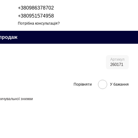
+380986378702
+380951574958
Потрібна консультація?
продаж
Артикул
260171
Порівняти
У бажання
ичувальної знижки