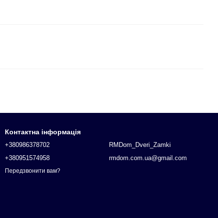
Контактна інформація
+380986378702
RMDom_Dveri_Zamki
+380951574958
rmdom.com.ua@gmail.com
Передзвонити вам?