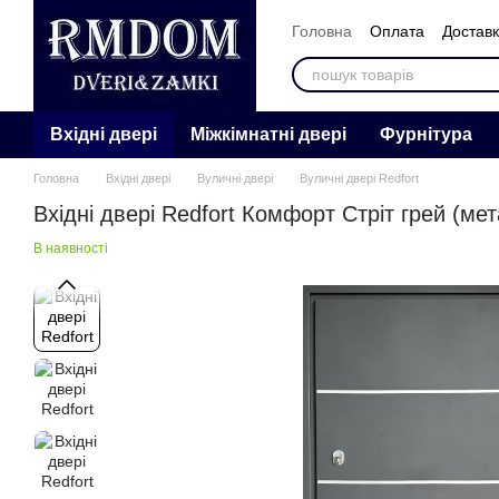
Перейти к основному контенту
Головна
Оплата
Достав
Контакти
Відгуки
Про 
Вхідні двері
Міжкімнатні двері
Фурнітура
Головна
Вхідні двері
Вуличні двері
Вуличні двері Redfort
Вхідні двері Redfort Комфорт Стріт грей (ме
В наявності