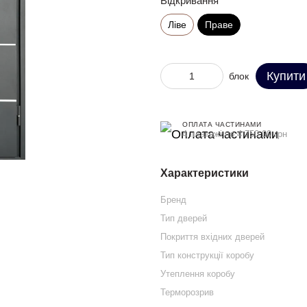
Відкривання
Ліве
Праве
Купити
блок
ОПЛАТА ЧАСТИНАМИ
4 платежі по 4 750.00 грн
Характеристики
Бренд
Тип дверей
Покриття вхідних дверей
Тип конструкції коробу
Утеплення коробу
Терморозрив