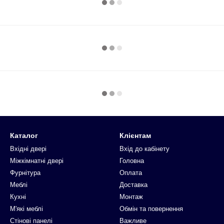
Каталог
Клієнтам
Вхідні двері
Вхід до кабінету
Міжкімнатні двері
Головна
Фурнітура
Оплата
Меблі
Доставка
Кухні
Монтаж
М'які меблі
Обмін та повернення
Стінові панелі
Важливе