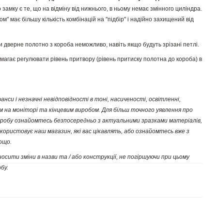
замку є те, що на відміну від нижнього, в ньому немає змінного циліндра.
" має більшу кількість комбінацій на "підбір" і надійно захищений від
и дверне полотно з короба неможливо, навіть якщо будуть зрізані петлі.
агає регулювати рівень притвору (рівень притиску полотна до короба) в
нси і незначні невідповідності в тоні, насиченості, освітленні,
 на моніторі та кінцевим виробом. Для більш точного уявлення про
 виробу ознайомтесь безпосередньо з актуальними зразками матеріалів,
користовує наш магазин, які вас цікавлять, або ознайомтесь вже з
тощо.
сити зміни в назви та / або конструкції, не погіршуючи при цьому
бу.