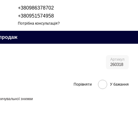
+380986378702
+380951574958
Потрібна консультація?
продаж
Артикул
260318
Порівняти
У бажання
ичувальної знижки