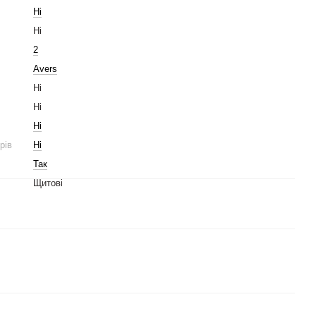
Ні
Ні
2
Avers
Ні
Ні
Ні
рів
Ні
Так
Щитові