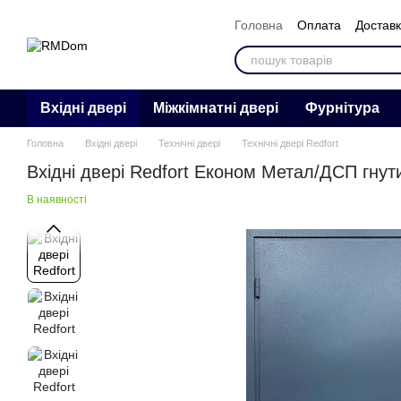
Перейти к основному контенту
Головна
Оплата
Достав
Контакти
Відгуки
Про 
Вхідні двері
Міжкімнатні двері
Фурнітура
Головна
Вхідні двері
Технічні двері
Технічні двері Redfort
Вхідні двері Redfort Економ Метал/ДСП гнут
В наявності