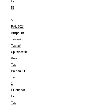
Ні
55
1.2
50
RAL 7024
Антрацит
Темний
Темний
Сріблястий
Ліве
Так
На планці
Так
1
Пінопласт
Ні
Так