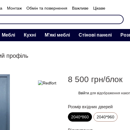
ка
Монтаж
Обмін та повернення
Важливе
Цікаве
нас
Меблі
Кухні
М'які меблі
Стінові панелі
Роз
ий профіль
8 500 грн/блок
Ввійти
для відображення накоп
%
Розмір вхідних дверей
2040*860
2040*960