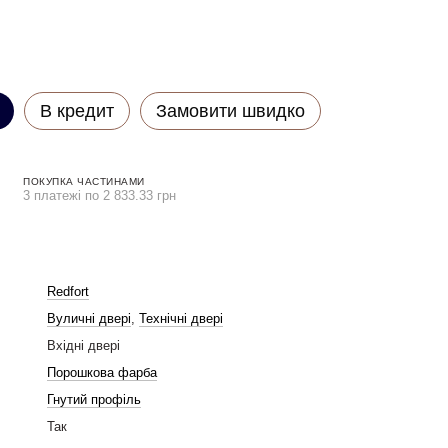
В кредит
Замовити швидко
ПОКУПКА ЧАСТИНАМИ
3 платежі по 2 833.33 грн
Redfort
Вуличні двері
,
Технічні двері
Вхідні двері
Порошкова фарба
Гнутий профіль
Так