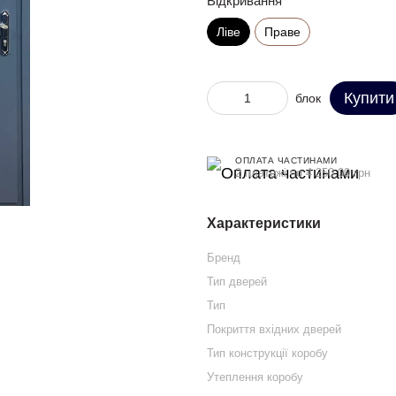
Відкривання
Ліве
Праве
Купити
блок
ОПЛАТА ЧАСТИНАМИ
2 платежі по 4 250.00 грн
Характеристики
Бренд
Тип дверей
Тип
Покриття вхідних дверей
Тип конструкції коробу
Утеплення коробу