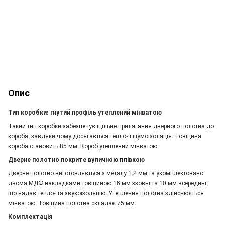
Опис
Тип коробки: гнутий профіль утеплений мінватою
Такий тип коробки забезпечує щільне прилягання дверного полотна до
короба, завдяки чому досягається тепло- і шумоізоляція. Товщина
короба становить 85 мм. Короб утеплений мінватою.
Дверне полотно покрите вуличною плівкою
Дверне полотно виготовляється з металу 1,2 мм та укомплектовано
двома МДФ накладками товщиною 16 мм ззовні та 10 мм всередині,
що надає тепло- та звукоізоляцію. Утеплення полотна здійснюється
мінватою. Товщина полотна складає 75 мм.
Комплектація