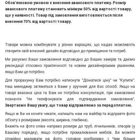
Обов'язковою умовою є внесення авансового платежу. Розмір
авансового платежу становить мінімум 50% від вартості товару,
що у наявності. Товар під замовлення виготовлюється після
внесення 70% від вартості товару.
Товари можна комбінувати у різних варіаціях, що надає можливість
створити свій власний дизайн відповідно до приміщення та потреб.
Ми рахуємо Ваше замовлення відповідно до Ваших замірів та даємо
рекондації стосовно практичності та новим дизайнерським рішенням,
якщо Вам це потрібно.
Для прорахунку Вам потрібно натиснути "Дізнатися ціну" чи "Купити".
Наш менеджер зв'яжеться з Вами у зручний для Вас спосіб. Якщо на
товарі вказана ціна та Вам не потрібна консультація, при замовленні
позначте "Не телефонувати для підтвердження замовлення"
.
Звертаємо Вашу увагу, що товар відправляємо за передоплатою.
Якщо ж Ви не хочете чекати, напишіть нам на вайбер та відправте фото
об'єкту з розмірами (висота, ширина, глибина).
Вкажіть на фото зліва направо розміри до труб, лічильників, отворів (у
Вашому порядку), якщо потрібне промалювання меблів. Ви можете
спокійно малювати на фото, головне розбірливо :) Чим більше