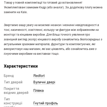
Товар у повній комплектації та готовий до встановлення!
Укомплектовані замками Кедр (або аналог). За додаткову плату можна
замінити на Kale.
Звертаємо вашу увагу на можливі нюанси і незначні невідповідності в
тоні, насиченості, освітленні, кольору чи фактури між зображенням на
моніторі та кінцевим виробом. Для більш точного уявлення про
зовнішній вигляд (колір) кінцевого виробу ознайомтесь безпосередньо з
актуальними зразками матеріалів, фурнітури та комплектуючих, які
використовує наш магазин, які вас цікавлять, або ознайомтесь вже з
існуючими виробами на виставках тощо.
Характеристики
Бренд
Redfort
Тип дверей
Вуличні двері
Покриття
Плівка
вхідних дверей
Тип
конструкції
Гнутий профіль