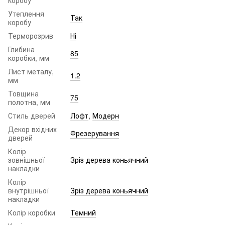
коробу
Утеплення
Так
коробу
Терморозрив
Ні
Глибина
85
коробки, мм
Лист металу,
1.2
мм
Товщина
75
полотна, мм
Стиль дверей
Лофт
,
Модерн
Декор вхідних
Фрезерування
дверей
Колір
зовнішньої
Зріз дерева коньячний
накладки
Колір
внутрішньої
Зріз дерева коньячний
накладки
Колір коробки
Темний