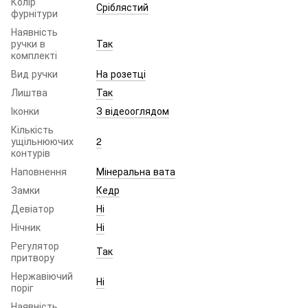
Колір
Сріблястий
фурнітури
Наявність
ручки в
Так
комплекті
Вид ручки
На розетці
Лиштва
Так
Іконки
З відеооглядом
Кількість
ущільнюючих
2
контурів
Наповнення
Мінеральна вата
Замки
Кедр
Девіатор
Ні
Нічник
Ні
Регулятор
Так
притвору
Нержавіючий
Ні
поріг
Наявність