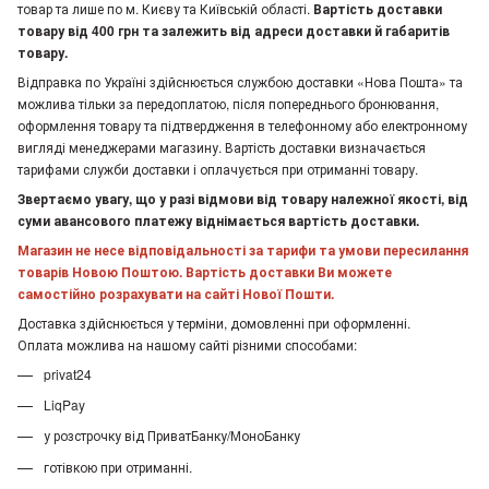
товар та лише по м. Києву та Київській області.
Вартість доставки
товару від 400 грн та залежить від адреси доставки й габаритів
товару.
Відправка по Україні здійснюється службою доставки «Нова Пошта» та
можлива тільки за передоплатою, після попереднього бронювання,
оформлення товару та підтвердження в телефонному або електронному
вигляді менеджерами магазину. Вартість доставки визначається
тарифами служби доставки і оплачується при отриманні товару.
Звертаємо увагу, що у разі відмови від товару належної якості, від
суми авансового платежу віднімається вартість доставки.
Магазин не несе відповідальності за тарифи та умови пересилання
товарів Новою Поштою. Вартість доставки Ви можете
самостійно розрахувати на сайті Нової Пошти.
Доставка здійснюється у терміни, домовленні при оформленні.
Оплата можлива на нашому сайті різними способами:
privat24
LiqPay
у розстрочку від ПриватБанку/МоноБанку
готівкою при отриманні.