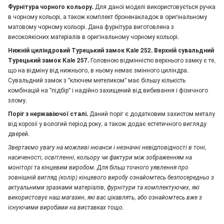
Фурнітура чорного кольору.
Для даної моделі використовується ручка
в чорному кольорі, а також комплект броненакладок в оригінальному
матовому чорному кольорі. Дана фурнітура виготовлена з
високоякісних матеріалів в оригінальному чорному кольорі.
Нижній циліндровий Турецький замок Kale 252. Верхній сувальдний
Турецький замок Kale 257.
Головною відмінністю верхнього замку є те,
що на відміну від нижнього, в ньому немає змінного циліндра.
Сувальдний замок з "ключем метеликом" має більшу кількість
комбінацій на "підбір" і надійно захищений від вибивання і фізичного
злому.
Поріг з нержавіючої сталі.
Даний поріг є додатковим захистом металу
від корозії у вологий період року, а також додає естетичного вигляду
дверей.
Звертаємо увагу
на можливі нюанси і незначні невідповідності в тоні,
насиченості, освітленні, кольору чи фактури між зображенням на
моніторі та кінцевим виробом. Для більш точного уявлення про
зовнішній вигляд (колір) кінцевого виробу ознайомтесь безпосередньо з
актуальними зразками матеріалів, фурнітури та комплектуючих, які
використовує наш магазин, які вас цікавлять, або ознайомтесь вже з
існуючими виробами на виставках тощо.