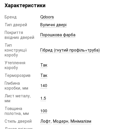
Характеристики
Бренд
Qdoors
Тип дверей
Вуличні двері
Покриття
Порошкова фарба
вхідних дверей
Тип
конструкції
Гібрид (гнутий профіль+труба)
коробу
Утеплення
Так
коробу
Терморозрив
Так
Глибина
140
коробки, мм
Лист металу,
1.5
мм
Товщина
100
полотна, мм
Стиль дверей
Лофт
,
Модерн
,
Мінімалізм
Декор вхідних