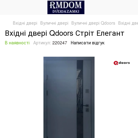
Вхідні двері
Вуличні двері
Вуличні двері Qdoors
Вхідні дв
Вхідні двері Qdoors Стріт Елегант
В наявності
Артикул:
220247
Написати відгук