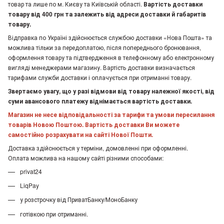
товар та лише по м. Києву та Київській області.
Вартість доставки
товару від 400 грн та залежить від адреси доставки й габаритів
товару.
Відправка по Україні здійснюється службою доставки «Нова Пошта» та
можлива тільки за передоплатою, після попереднього бронювання,
оформлення товару та підтвердження в телефонному або електронному
вигляді менеджерами магазину. Вартість доставки визначається
тарифами служби доставки і оплачується при отриманні товару.
Звертаємо увагу, що у разі відмови від товару належної якості, від
суми авансового платежу віднімається вартість доставки.
Магазин не несе відповідальності за тарифи та умови пересилання
товарів Новою Поштою. Вартість доставки Ви можете
самостійно розрахувати на сайті Нової Пошти.
Доставка здійснюється у терміни, домовленні при оформленні.
Оплата можлива на нашому сайті різними способами:
privat24
LiqPay
у розстрочку від ПриватБанку/МоноБанку
готівкою при отриманні.