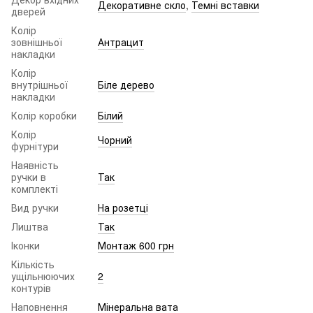
Декоративне скло
,
Темні вставки
дверей
Колір
зовнішньої
Антрацит
накладки
Колір
внутрішньої
Біле дерево
накладки
Колір коробки
Білий
Колір
Чорний
фурнітури
Наявність
ручки в
Так
комплекті
Вид ручки
На розетці
Лиштва
Так
Іконки
Монтаж 600 грн
Кількість
ущільнюючих
2
контурів
Наповнення
Мінеральна вата