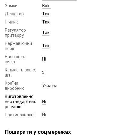
Замки
Kale
Девіатор
Так
Нічник
Так
Регулятор
Так
притвору
Нержавіючий
Так
поріг
Наявність
Ні
вічка
Кількість завіс,
3
шт.
Країна
Україна
виробник
Виготовлення
нестандартних
Ні
розмірів
Протипожежні
Ні
Поширити у соцмережах