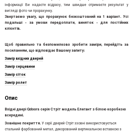
інформації Ви надасте відразу, тим швидше отримаєте результат у
вигляді фото чи прорахунку.
Звертаємо увагу, що прорахунок безкоштовний на 1 варіант. Усі
подальші - за умови передоплати, виняток - для постійних
клієнтів.
Щоб правильно та безпомилково зробити заміри, перейдіть за
посиланням, що відповідає Вашому запиту:
Замір вхідних дверей
Замір серцевини
Замір сіток
Замір ролет
Опис
Вхідні двері Qdoors серія Стріт модель Елегант з білою коробкою
всередині.
Зовнішнє покриття.
У серії дверей Стріт ззовні використовується
стальний фарбований метал, декорований вертикальною вставкою з