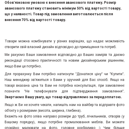
Обов'язковою умовою є внесення авансового платежу. Розмір
авансового платежу становить мінімум 50% від вартості товару,
що у наявності. Товар під замовлення виготовлюється після
внесення 70% від вартості товару.
Товари можна комбінувати у різних варіаціях, що надає можливість
створити свій власний дизайн відповідно до приміщення та потреб.
Ми рахуємо Ваше замовлення відповідно до Ваших замірів та даємо
рекондації стосовно практичності та новим дизайнерським рішенням,
якщо Вам це потрібно.
Для прорахунку Вам потрібно натиснути "Дізнатися ціну" чи "Купити".
Наш менеджер зв'яжеться з Вами у зручний для Вас спосіб. Якщо на
товарі вказана ціна та Вам не потрібна консультація, при замовленні
позначте "Не телефонувати для підтвердження замовлення"
.
Звертаємо Вашу увагу, що товар відправляємо за передоплатою.
Якщо ж Ви не хочете чекати, напишіть нам на вайбер та відправте фото
об'єкту з розмірами (висота, ширина, глибина).
Вкажіть на фото зліва направо розміри до труб, лічильників, отворів (у
Вашому порядку), якщо потрібне промалювання меблів. Ви можете
спокійно малювати на фото, головне розбірливо :) Чим більше