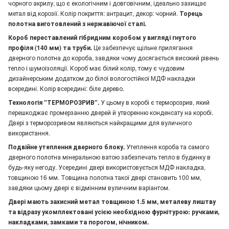
чорного акрилу, що є екологічним і довговічним, ідеально захищає
метал від корозії. Колір покриття: антрацит, декор: чорний.
Торець
полотна виготовлений з нержавіючої сталі.
Короб переставлений гібридним коробом у вигляді гнутого
профіля (140 мм) та труби.
Це забезпечує щільне прилягання
дверного полотна до короба, завдяки чому досягається високий рівень
тепло і шумоізоляції. Короб має білий колір, тому є чудовим
дизайнерським додатком до білої вологостійкої МДФ накладки
всередині. Колір всередині: біле дерево.
Технологія "ТЕРМОРОЗРИВ".
У цьому в коробі є терморозрив, який
перешкоджає промерзанню дверей й утворенню конденсату на коробі.
Двері з терморозривом являються найкращими для вуличного
використання.
Подвійне утеплення дверного блоку.
Утеплення короба та самого
дверного полотна мінеральною ватою забезпечать тепло в будинку в
будь-яку негоду. Усередині двері використовується МДФ накладка,
товщиною 16 мм. Товщина полотна такої двері становить 100 мм,
завдяки цьому двері є відмінним вуличним варіантом.
Двері мають захисний метал товщиною 1.5 мм, металеву лиштву
та відразу укомплектовані усією необхідною фурнітурою: ручками,
накладками, замками та порогом, нічником.