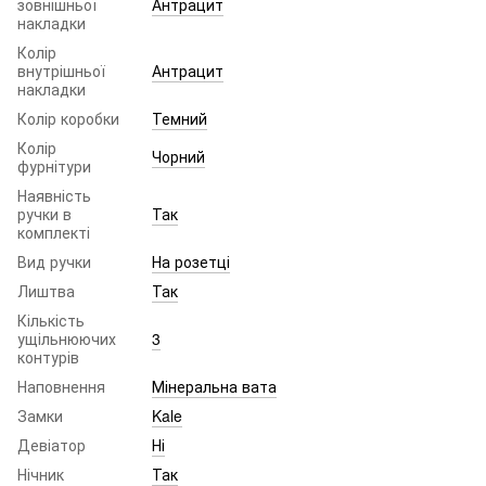
зовнішньої
Антрацит
накладки
Колір
внутрішньої
Антрацит
накладки
Колір коробки
Темний
Колір
Чорний
фурнітури
Наявність
ручки в
Так
комплекті
Вид ручки
На розетці
Лиштва
Так
Кількість
ущільнюючих
3
контурів
Наповнення
Мінеральна вата
Замки
Kale
Девіатор
Ні
Нічник
Так