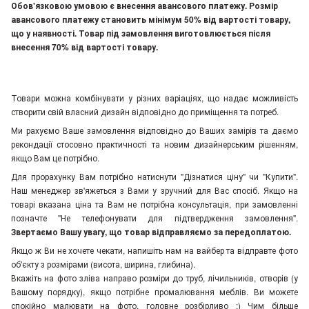
Обов'язковою умовою є внесення авансового платежу. Розмір
авансового платежу становить мінімум 50% від вартості товару,
що у наявності. Товар під замовлення виготовлюється після
внесення 70% від вартості товару.
Товари можна комбінувати у різних варіаціях, що надає можливість
створити свій власний дизайн відповідно до приміщення та потреб.
Ми рахуємо Ваше замовлення відповідно до Ваших замірів та даємо
рекондації стосовно практичності та новим дизайнерським рішенням,
якщо Вам це потрібно.
Для прорахунку Вам потрібно натиснути "Дізнатися ціну" чи "Купити".
Наш менеджер зв'яжеться з Вами у зручний для Вас спосіб. Якщо на
товарі вказана ціна та Вам не потрібна консультація, при замовленні
позначте "Не телефонувати для підтвердження замовлення"
.
Звертаємо Вашу увагу, що товар відправляємо за передоплатою.
Якщо ж Ви не хочете чекати, напишіть нам на вайбер та відправте фото
об'єкту з розмірами (висота, ширина, глибина).
Вкажіть на фото зліва направо розміри до труб, лічильників, отворів (у
Вашому порядку), якщо потрібне промалювання меблів. Ви можете
спокійно малювати на фото, головне розбірливо :) Чим більше