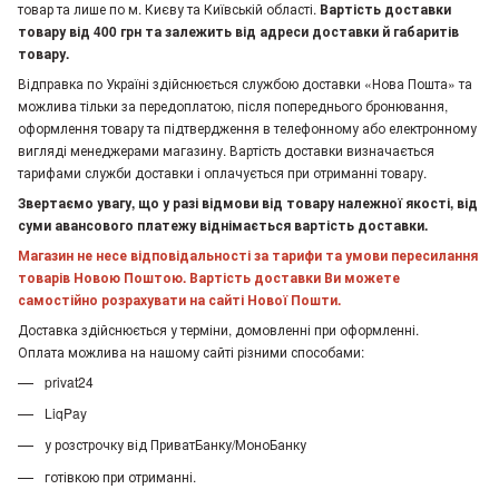
товар та лише по м. Києву та Київській області.
Вартість доставки
товару від 400 грн та залежить від адреси доставки й габаритів
товару.
Відправка по Україні здійснюється службою доставки «Нова Пошта» та
можлива тільки за передоплатою, після попереднього бронювання,
оформлення товару та підтвердження в телефонному або електронному
вигляді менеджерами магазину. Вартість доставки визначається
тарифами служби доставки і оплачується при отриманні товару.
Звертаємо увагу, що у разі відмови від товару належної якості, від
суми авансового платежу віднімається вартість доставки.
Магазин не несе відповідальності за тарифи та умови пересилання
товарів Новою Поштою. Вартість доставки Ви можете
самостійно розрахувати на сайті Нової Пошти.
Доставка здійснюється у терміни, домовленні при оформленні.
Оплата можлива на нашому сайті різними способами:
privat24
LiqPay
у розстрочку від ПриватБанку/МоноБанку
готівкою при отриманні.