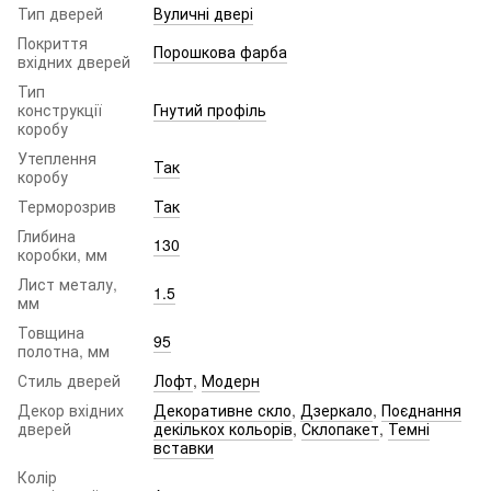
Тип дверей
Вуличні двері
Покриття
Порошкова фарба
вхідних дверей
Тип
конструкції
Гнутий профіль
коробу
Утеплення
Так
коробу
Терморозрив
Так
Глибина
130
коробки, мм
Лист металу,
1.5
мм
Товщина
95
полотна, мм
Стиль дверей
Лофт
,
Модерн
Декор вхідних
Декоративне скло
,
Дзеркало
,
Поєднання
дверей
декількох кольорів
,
Склопакет
,
Темні
вставки
Колір