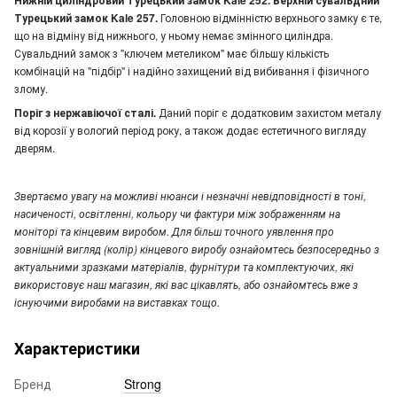
Нижній циліндровий Турецький замок Kale 252. Верхній сувальдний
Турецький замок Kale 257.
Головною відмінністю верхнього замку є те,
що на відміну від нижнього, у ньому немає змінного циліндра.
Сувальдний замок з "ключем метеликом" має більшу кількість
комбінацій на "підбір" і надійно захищений від вибивання і фізичного
злому.
Поріг з нержавіючої сталі.
Даний поріг є додатковим захистом металу
від корозії у вологий період року, а також додає естетичного вигляду
дверям.
Звертаємо увагу
на можливі нюанси і незначні невідповідності в тоні,
насиченості, освітленні, кольору чи фактури між зображенням на
моніторі та кінцевим виробом. Для більш точного уявлення про
зовнішній вигляд (колір) кінцевого виробу ознайомтесь безпосередньо з
актуальними зразками матеріалів, фурнітури та комплектуючих, які
використовує наш магазин, які вас цікавлять, або ознайомтесь вже з
існуючими виробами на виставках тощо.
Характеристики
Бренд
Strong