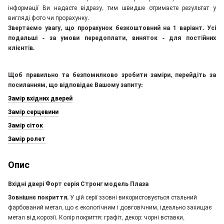
інформації Ви надасте відразу, тим швидше отримаєте результат у
вигляді фото чи прорахунку.
Звертаємо увагу, що прорахунок безкоштовний на 1 варіант. Усі
подальші - за умови передоплати, виняток - для постійних
клієнтів.
Щоб правильно та безпомилково зробити заміри, перейдіть за
посиланням, що відповідає Вашому запиту:
Замір вхідних дверей
Замір серцевини
Замір сіток
Замір ролет
Опис
Вхідні двері Форт серія Стронг модель Плаза
Зовнішнє покриття.
У цій серії ззовні використовується стальний
фарбований метал, що є екологічним і довговічним, ідеально захищає
метал від корозії. Колір покриття: графіт, декор: чорні вставки,