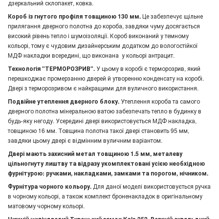
дзеркальний склопакет, ковка.
Короб із гнутого профіля товщиною 130 мм.
Це забезпечує щільне
прилягання дверного полотна до короба, завдяки чуму досягається
високий рівень тепло і шумоізоляції. Короб виконаний у темному
кольорі, тому є чудовим дизайнерським додатком до вологостійкої
МДФ накладки всередині, що виконана у кольорі антрацит.
Технологія "ТЕРМОРОЗРИВ".
У цьому в коробі є терморозрив, який
перешкоджає промерзанню дверей й утворенню конденсату на коробі.
Двері з терморозривом є найкращими для вуличного використання.
Подвійне утеплення дверного блоку.
Утеплення короба та самого
дверного полотна мінеральною ватою забезпечать тепло в будинку в
будь-яку негоду. Усередині двері використовується МДФ накладка,
товщиною 16 мм. Товщина полотна такої двері становить 95 мм,
завдяки цьому двері є відмінним вуличним варіантом.
Двері мають захисний метал товщиною 1.5 мм, металеву
цільногнуту лиштву та відразу укомплектовані усією необхідною
фурнітурою: ручками, накладками, замками та порогом, нічником.
Фурнітура чорного кольору.
Для даної моделі використовується ручка
в чорному кольорі, а також комплект броненакладок в оригінальному
матовому чорному кольорі.