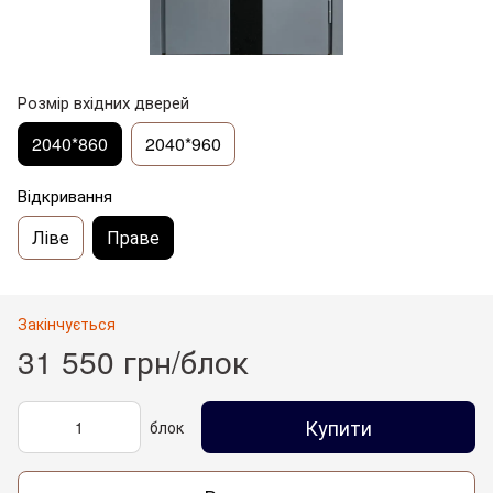
Розмір вхідних дверей
2040*860
2040*960
Відкривання
Ліве
Праве
Закінчується
31 550 грн/блок
Купити
блок