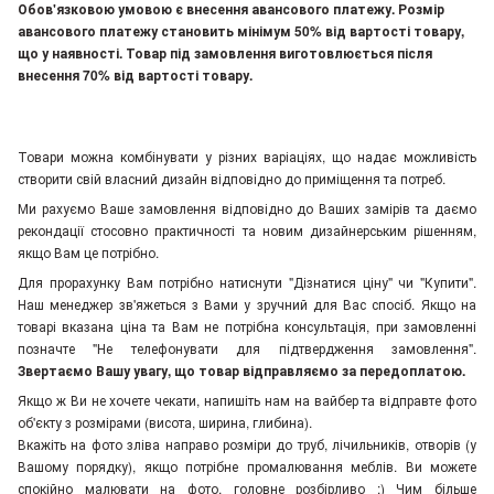
Обов'язковою умовою є внесення авансового платежу. Розмір
авансового платежу становить мінімум 50% від вартості товару,
що у наявності. Товар під замовлення виготовлюється після
внесення 70% від вартості товару.
Товари можна комбінувати у різних варіаціях, що надає можливість
створити свій власний дизайн відповідно до приміщення та потреб.
Ми рахуємо Ваше замовлення відповідно до Ваших замірів та даємо
рекондації стосовно практичності та новим дизайнерським рішенням,
якщо Вам це потрібно.
Для прорахунку Вам потрібно натиснути "Дізнатися ціну" чи "Купити".
Наш менеджер зв'яжеться з Вами у зручний для Вас спосіб. Якщо на
товарі вказана ціна та Вам не потрібна консультація, при замовленні
позначте "Не телефонувати для підтвердження замовлення"
.
Звертаємо Вашу увагу, що товар відправляємо за передоплатою.
Якщо ж Ви не хочете чекати, напишіть нам на вайбер та відправте фото
об'єкту з розмірами (висота, ширина, глибина).
Вкажіть на фото зліва направо розміри до труб, лічильників, отворів (у
Вашому порядку), якщо потрібне промалювання меблів. Ви можете
спокійно малювати на фото, головне розбірливо :) Чим більше