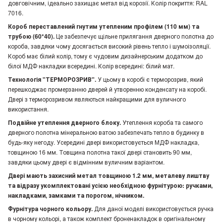
довговічним, ідеально захищає метал від корозії. Колір покриття: RAL
7016.
Короб переставлений гнутим утепленим профілем (110 мм) та
трубою (60*40).
Це забезпечує щільне прилягання дверного полотна до
короба, завдяки чому досягається високий рівень тепло і шумоізоляції.
Короб має білий колір, тому є чудовим дизайнерським додатком до
білої МДФ накладки всередині. Колір всередині: білий мат.
Технологія "ТЕРМОРОЗРИВ".
У цьому в коробі є терморозрив, який
перешкоджає промерзанню дверей й утворенню конденсату на коробі.
Двері з терморозривом являються найкращими для вуличного
використання.
Подвійне утеплення дверного блоку.
Утеплення короба та самого
дверного полотна мінеральною ватою забезпечать тепло в будинку в
будь-яку негоду. Усередині двері використовується МДФ накладка,
товщиною 16 мм. Товщина полотна такої двері становить 90 мм,
завдяки цьому двері є відмінним вуличним варіантом.
Двері мають захисний метал товщиною 1.2 мм, металеву лиштву
та відразу укомплектовані усією необхідною фурнітурою: ручками,
накладками, замками та порогом, нічником.
Фурнітура чорного кольору.
Для даної моделі використовується ручка
в чорному кольорі, а також комплект броненакладок в оригінальному