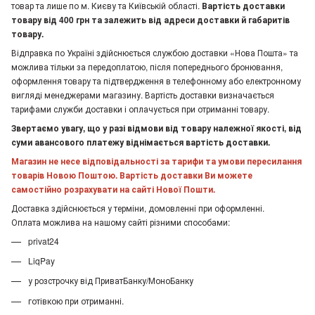
товар та лише по м. Києву та Київській області.
Вартість доставки
товару від 400 грн та залежить від адреси доставки й габаритів
товару.
Відправка по Україні здійснюється службою доставки «Нова Пошта» та
можлива тільки за передоплатою, після попереднього бронювання,
оформлення товару та підтвердження в телефонному або електронному
вигляді менеджерами магазину. Вартість доставки визначається
тарифами служби доставки і оплачується при отриманні товару.
Звертаємо увагу, що у разі відмови від товару належної якості, від
суми авансового платежу віднімається вартість доставки.
Магазин не несе відповідальності за тарифи та умови пересилання
товарів Новою Поштою. Вартість доставки Ви можете
самостійно розрахувати на сайті Нової Пошти.
Доставка здійснюється у терміни, домовленні при оформленні.
Оплата можлива на нашому сайті різними способами:
privat24
LiqPay
у розстрочку від ПриватБанку/МоноБанку
готівкою при отриманні.