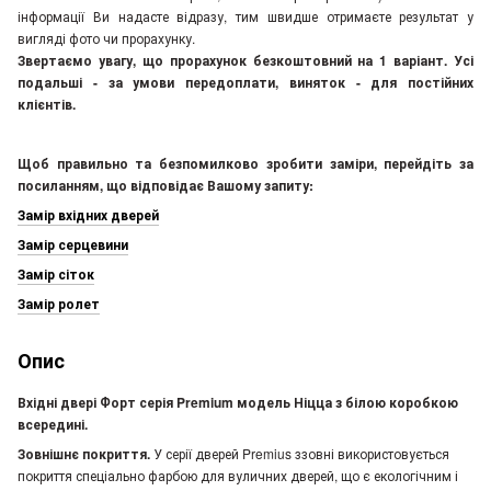
інформації Ви надасте відразу, тим швидше отримаєте результат у
вигляді фото чи прорахунку.
Звертаємо увагу, що прорахунок безкоштовний на 1 варіант. Усі
подальші - за умови передоплати, виняток - для постійних
клієнтів.
Щоб правильно та безпомилково зробити заміри, перейдіть за
посиланням, що відповідає Вашому запиту:
Замір вхідних дверей
Замір серцевини
Замір сіток
Замір ролет
Опис
Вхідні двері Форт серія Premium модель Ніцца з білою коробкою
всередині.
Зовнішнє покриття.
У серії дверей Premius ззовні використовується
покриття спеціально фарбою для вуличних дверей, що є екологічним і