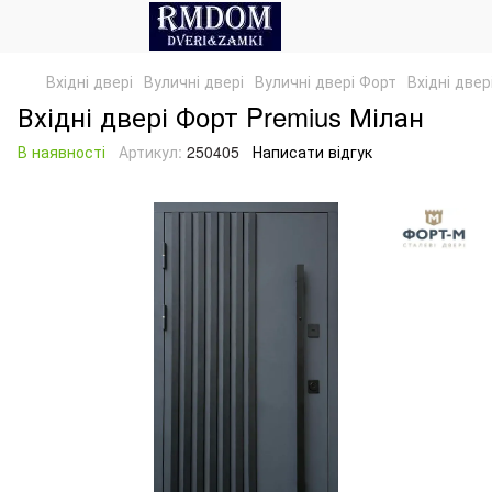
Вхідні двері
Вуличні двері
Вуличні двері Форт
Вхідні двер
Вхідні двері Форт Premius Мілан
В наявності
Артикул:
250405
Написати відгук