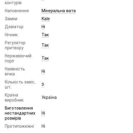
контурів
Наповнення
Мінеральна вата
Замки
Kale
Девіатор
Ні
Нічник
Так
Регулятор
Так
притвору
Нержавіючий
Так
поріг
Наявність
Ні
вічка
Кількість завіс,
3
шт.
Країна
Україна
виробник
Виготовлення
нестандартних
Ні
розмірів
Протипожежні
Ні