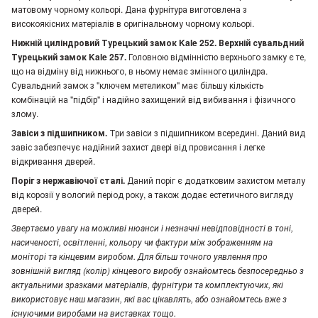
матовому чорному кольорі. Дана фурнітура виготовлена з
високоякісних матеріалів в оригінальному чорному кольорі.
Нижній циліндровий Турецький замок Kale 252. Верхній сувальдний
Турецький замок Kale 257.
Головною відмінністю верхнього замку є те,
що на відміну від нижнього, в ньому немає змінного циліндра.
Сувальдний замок з "ключем метеликом" має більшу кількість
комбінацій на "підбір" і надійно захищений від вибивання і фізичного
злому.
Завіси з підшипником.
Три завіси з підшипником всередині. Даний вид
завіс забезпечує надійний захист двері від провисання і легке
відкривання дверей.
Поріг з нержавіючої сталі.
Даний поріг є додатковим захистом металу
від корозії у вологий період року, а також додає естетичного вигляду
дверей.
Звертаємо увагу
на можливі нюанси і незначні невідповідності в тоні,
насиченості, освітленні, кольору чи фактури між зображенням на
моніторі та кінцевим виробом. Для більш точного уявлення про
зовнішній вигляд (колір) кінцевого виробу ознайомтесь безпосередньо з
актуальними зразками матеріалів, фурнітури та комплектуючих, які
використовує наш магазин, які вас цікавлять, або ознайомтесь вже з
існуючими виробами на виставках тощо.