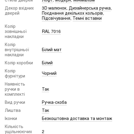
Декор вхідних
3D малюнок
,
Дизайнерська ручка
,
дверей
Поєднання декількох кольорів
,
Підсвічування
,
Темні вставки
Колір
зовнішньої
RAL 7016
накладки
Колір
внутрішньої
Білий мат
накладки
Колір коробки
Білий
Колір
Чорний
фурнітури
Наявність
ручки в
Так
комплекті
Вид ручки
Ручка-скоба
Лиштва
Так
Іконки
Безкоштовна доставка та монтаж
Кількість
ущільнюючих
2