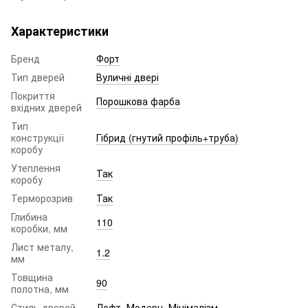
Характеристики
Бренд
Форт
Тип дверей
Вуличні двері
Покриття
Порошкова фарба
вхідних дверей
Тип
конструкції
Гібрид (гнутий профіль+труба)
коробу
Утеплення
Так
коробу
Терморозрив
Так
Глибина
110
коробки, мм
Лист металу,
1.2
мм
Товщина
90
полотна, мм
Стиль дверей
Лофт
,
Модерн
,
Мінімалізм