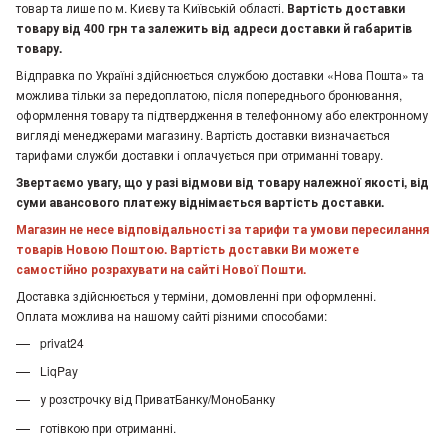
товар та лише по м. Києву та Київській області.
Вартість доставки
товару від 400 грн та залежить від адреси доставки й габаритів
товару.
Відправка по Україні здійснюється службою доставки «Нова Пошта» та
можлива тільки за передоплатою, після попереднього бронювання,
оформлення товару та підтвердження в телефонному або електронному
вигляді менеджерами магазину. Вартість доставки визначається
тарифами служби доставки і оплачується при отриманні товару.
Звертаємо увагу, що у разі відмови від товару належної якості, від
суми авансового платежу віднімається вартість доставки.
Магазин не несе відповідальності за тарифи та умови пересилання
товарів Новою Поштою. Вартість доставки Ви можете
самостійно розрахувати на сайті Нової Пошти.
Доставка здійснюється у терміни, домовленні при оформленні.
Оплата можлива на нашому сайті різними способами:
privat24
LiqPay
у розстрочку від ПриватБанку/МоноБанку
готівкою при отриманні.