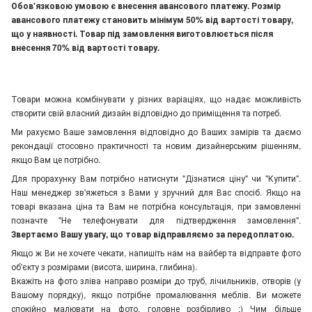
Обов'язковою умовою є внесення авансового платежу. Розмір
авансового платежу становить мінімум 50% від вартості товару,
що у наявності. Товар під замовлення виготовлюється після
внесення 70% від вартості товару.
Товари можна комбінувати у різних варіаціях, що надає можливість
створити свій власний дизайн відповідно до приміщення та потреб.
Ми рахуємо Ваше замовлення відповідно до Ваших замірів та даємо
рекондації стосовно практичності та новим дизайнерським рішенням,
якщо Вам це потрібно.
Для прорахунку Вам потрібно натиснути "Дізнатися ціну" чи "Купити".
Наш менеджер зв'яжеться з Вами у зручний для Вас спосіб. Якщо на
товарі вказана ціна та Вам не потрібна консультація, при замовленні
позначте "Не телефонувати для підтвердження замовлення"
.
Звертаємо Вашу увагу, що товар відправляємо за передоплатою.
Якщо ж Ви не хочете чекати, напишіть нам на вайбер та відправте фото
об'єкту з розмірами (висота, ширина, глибина).
Вкажіть на фото зліва направо розміри до труб, лічильників, отворів (у
Вашому порядку), якщо потрібне промалювання меблів. Ви можете
спокійно малювати на фото, головне розбірливо :) Чим більше