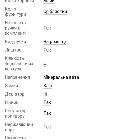
Колір коробки
Білий
Колір
Сріблястий
фурнітури
Наявність
ручки в
Так
комплекті
Вид ручки
На розетці
Лиштва
Так
Кількість
ущільнюючих
4
контурів
Наповнення
Мінеральна вата
Замки
Kale
Девіатор
Ні
Нічник
Так
Регулятор
Так
притвору
Нержавіючий
Так
поріг
Наявність