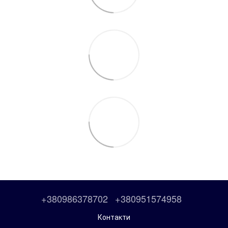
+380986378702
+380951574958
Контакти