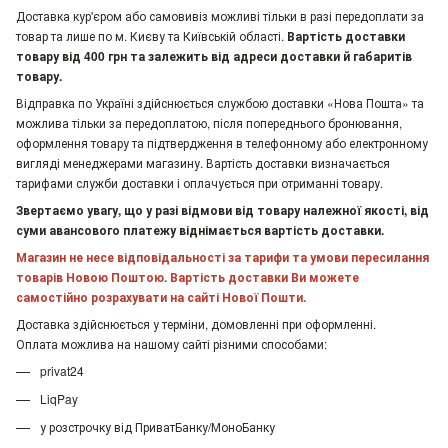
Доставка кур'єром або самовивіз можливі тільки в разі передоплати за
товар та лише по м. Києву та Київській області.
Вартість доставки
товару від 400 грн та залежить від адреси доставки й габаритів
товару.
Відправка по Україні здійснюється службою доставки «Нова Пошта» та
можлива тільки за передоплатою, після попереднього бронювання,
оформлення товару та підтвердження в телефонному або електронному
вигляді менеджерами магазину. Вартість доставки визначається
тарифами служби доставки і оплачується при отриманні товару.
Звертаємо увагу, що у разі відмови від товару належної якості, від
суми авансового платежу віднімається вартість доставки.
Магазин не несе відповідальності за тарифи та умови пересилання
товарів Новою Поштою. Вартість доставки Ви можете
самостійно розрахувати на сайті Нової Пошти.
Доставка здійснюється у терміни, домовленні при оформленні.
Оплата можлива на нашому сайті різними способами:
privat24
LiqPay
у розстрочку від ПриватБанку/МоноБанку