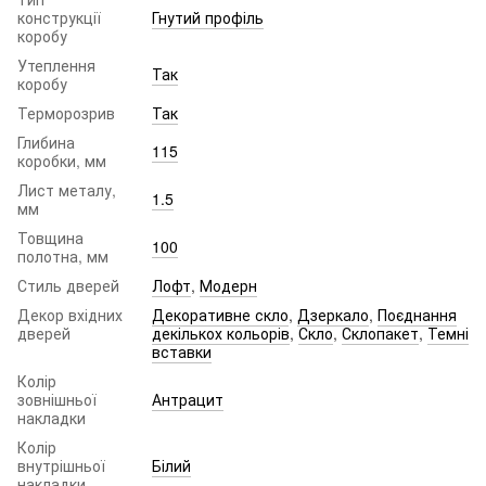
конструкції
Гнутий профіль
коробу
Утеплення
Так
коробу
Терморозрив
Так
Глибина
115
коробки, мм
Лист металу,
1.5
мм
Товщина
100
полотна, мм
Стиль дверей
Лофт
,
Модерн
Декор вхідних
Декоративне скло
,
Дзеркало
,
Поєднання
дверей
декількох кольорів
,
Скло
,
Склопакет
,
Темні
вставки
Колір
зовнішньої
Антрацит
накладки
Колір
внутрішньої
Білий
накладки