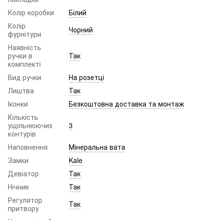
Колір коробки
Білий
Колір
Чорний
фурнітури
Наявність
ручки в
Так
комплекті
Вид ручки
На розетці
Лиштва
Так
Іконки
Безкоштовна доставка та монтаж
Кількість
ущільнюючих
3
контурів
Наповнення
Мінеральна вата
Замки
Kale
Девіатор
Так
Нічник
Так
Регулятор
Так
притвору