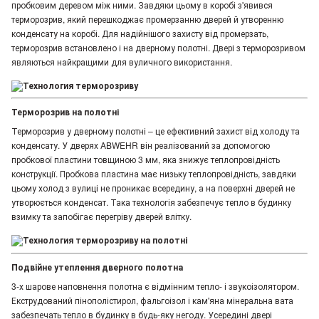
пробковим деревом між ними. Завдяки цьому в коробі з'явився
терморозрив, який перешкоджає промерзанню дверей й утворенню
конденсату на коробі. Для надійнішого захисту від промерзать,
терморозрив встановлено і на дверному полотні. Двері з терморозривом
являються найкращими для вуличного використання.
Терморозрив на полотні
Терморозрив у дверному полотні – це ефективний захист від холоду та
конденсату. У дверях ABWEHR він реалізований за допомогою
пробкової пластини товщиною 3 мм, яка знижує теплопровідність
конструкції. Пробкова пластина має низьку теплопровідність, завдяки
цьому холод з вулиці не проникає всередину, а на поверхні дверей не
утворюється конденсат. Така технологія забезпечує тепло в будинку
взимку та запобігає перегріву дверей влітку.
Подвійне утеплення дверного полотна
3-х шарове наповнення полотна є відмінним тепло- і звукоізолятором.
Екструдований пінополістирол, фальгоізол і кам'яна мінеральна вата
забезпечать тепло в будинку в будь-яку негоду. Усередині двері