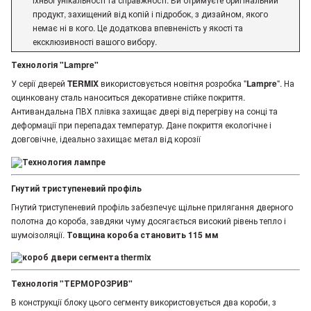
продукт, захищений від копій і підробок, з дизайном, якого
немає ні в кого. Це додаткова впевненість у якості та
ексклюзивності вашого вибору.
Технологія "Lampre"
У серії дверей
TERMIX
використовується новітня розробка "
Lampre
". На
оцинковану сталь наноситься декоративне стійке покриття.
Антивандальна ПВХ плівка захищає двері від перегріву на сонці та
деформації при перепадах температур. Дане покриття екологічне і
довговічне, ідеально захищає метал від корозії
Гнутий триступеневий профіль
Гнутий триступеневий профіль забезпечує щільне прилягання дверного
полотна до короба, завдяки чуму досягається високий рівень тепло і
шумоізоляції.
Товщина короба становить 115 мм
Технологія "ТЕРМОРОЗРИВ"
В конструкції блоку цього сегменту використовується два короби, з