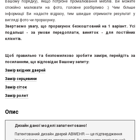
Вашому порядку), якщо потрібне промалювання меблів. Ви можете
спокійно малювати на фото, головне розбірливо :) Чим більше
інформації Ви надасте відразу, тим швидше отримаєте результат у
вигляді фото чи прорахунку.
Звертаємо увагу, що прорахунок безкоштовний на 1 варіант. Усі
подальші - за умови передоплати, виняток - для постійних
клієнтів.
Щоб правильно та безпомилково зробити заміри, перейдіть за
посиланням, що відповідає Вашому запиту:
Замір вхідних дверей
Замір серцевини
Замір сіток
Замір ролет
Опис
Дизайн даної моделі запатентовано!
Патентований дизайн дверей ABWEHR — це підтвердження
їхньої унікальності та справжності. Ви отримуєте оригінальний