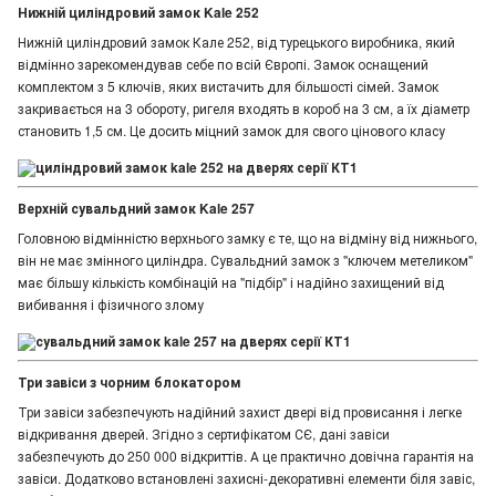
Нижній циліндровий замок Kale 252
Нижній циліндровий замок Кале 252, від турецького виробника, який
відмінно зарекомендував себе по всій Європі. Замок оснащений
комплектом з 5 ключів, яких вистачить для більшості сімей. Замок
закривається на 3 обороту, ригеля входять в короб на 3 см, а їх діаметр
становить 1,5 см. Це досить міцний замок для свого цінового класу
Верхній сувальдний замок Kale 257
Головною відмінністю верхнього замку є те, що на відміну від нижнього,
він не має змінного циліндра. Сувальдний замок з "ключем метеликом"
має більшу кількість комбінацій на "підбір" і надійно захищений від
вибивання і фізичного злому
Три завіси з чорним блокатором
Три завіси забезпечують надійний захист двері від провисання і легке
відкривання дверей. Згідно з сертифікатом СЄ, дані завіси
забезпечують до 250 000 відкриттів. А це практично довічна гарантія на
завіси. Додатково встановлені захисні-декоративні елементи біля завіс,