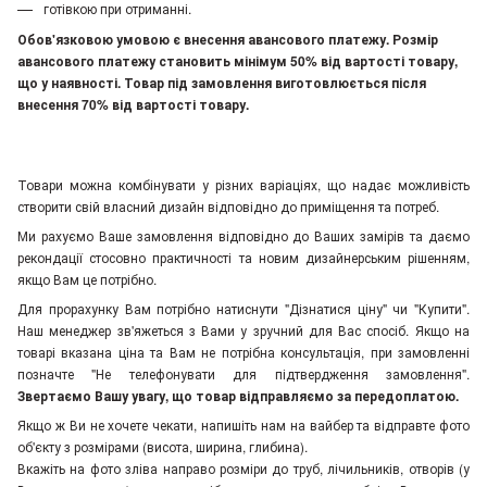
готівкою при отриманні.
Обов'язковою умовою є внесення авансового платежу. Розмір
авансового платежу становить мінімум 50% від вартості товару,
що у наявності. Товар під замовлення виготовлюється після
внесення 70% від вартості товару.
Товари можна комбінувати у різних варіаціях, що надає можливість
створити свій власний дизайн відповідно до приміщення та потреб.
Ми рахуємо Ваше замовлення відповідно до Ваших замірів та даємо
рекондації стосовно практичності та новим дизайнерським рішенням,
якщо Вам це потрібно.
Для прорахунку Вам потрібно натиснути "Дізнатися ціну" чи "Купити".
Наш менеджер зв'яжеться з Вами у зручний для Вас спосіб. Якщо на
товарі вказана ціна та Вам не потрібна консультація, при замовленні
позначте "Не телефонувати для підтвердження замовлення"
.
Звертаємо Вашу увагу, що товар відправляємо за передоплатою.
Якщо ж Ви не хочете чекати, напишіть нам на вайбер та відправте фото
об'єкту з розмірами (висота, ширина, глибина).
Вкажіть на фото зліва направо розміри до труб, лічильників, отворів (у