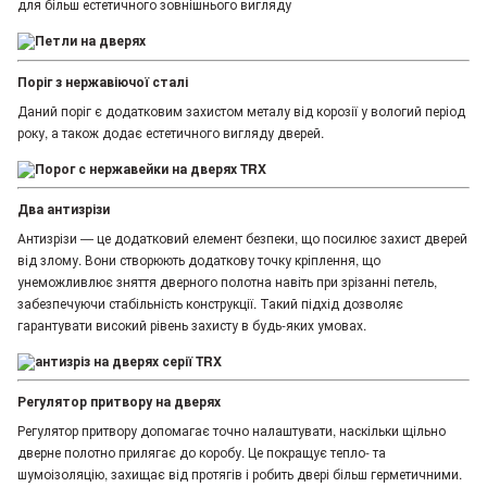
для більш естетичного зовнішнього вигляду
Поріг з нержавіючої сталі
Даний поріг є додатковим захистом металу від корозії у вологий період
року, а також додає естетичного вигляду дверей.
Два антизрізи
Антизрізи — це додатковий елемент безпеки, що посилює захист дверей
від злому. Вони створюють додаткову точку кріплення, що
унеможливлює зняття дверного полотна навіть при зрізанні петель,
забезпечуючи стабільність конструкції. Такий підхід дозволяє
гарантувати високий рівень захисту в будь-яких умовах.
Регулятор притвору на дверях
Регулятор притвору допомагає точно налаштувати, наскільки щільно
дверне полотно прилягає до коробу. Це покращує тепло- та
шумоізоляцію, захищає від протягів і робить двері більш герметичними.