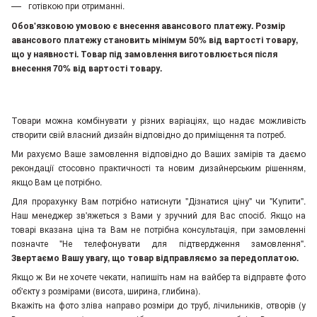
готівкою при отриманні.
Обов'язковою умовою є внесення авансового платежу. Розмір
авансового платежу становить мінімум 50% від вартості товару,
що у наявності. Товар під замовлення виготовлюється після
внесення 70% від вартості товару.
Товари можна комбінувати у різних варіаціях, що надає можливість
створити свій власний дизайн відповідно до приміщення та потреб.
Ми рахуємо Ваше замовлення відповідно до Ваших замірів та даємо
рекондації стосовно практичності та новим дизайнерським рішенням,
якщо Вам це потрібно.
Для прорахунку Вам потрібно натиснути "Дізнатися ціну" чи "Купити".
Наш менеджер зв'яжеться з Вами у зручний для Вас спосіб. Якщо на
товарі вказана ціна та Вам не потрібна консультація, при замовленні
позначте "Не телефонувати для підтвердження замовлення"
.
Звертаємо Вашу увагу, що товар відправляємо за передоплатою.
Якщо ж Ви не хочете чекати, напишіть нам на вайбер та відправте фото
об'єкту з розмірами (висота, ширина, глибина).
Вкажіть на фото зліва направо розміри до труб, лічильників, отворів (у