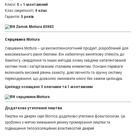
Ключі:
5 + 1 монтажний
Клас секретності:
4 клас
Гарантія:
5 років
Серцевина Mottura
Серцевина Mottura – це високотехнологічний продукт, розроблений для
максимального рівня безпеки. Він забезпечує виняткову стійкість до
бампінгу, свердління та інших методів злому завдяки запатентованій
системі пінів і загартованим сталевим елементам. Основні переваги
включають високий рівень захисту, довговічність та зручну систему
перекодування, що дозволяє змінювати ключі без заміни циліндра.
Циліндр оснащено 5 ключами та 1 монтажним
Додаткове утеплення лиштви
Лиштва на дверях серії Bionica додатково утеплена фольгоізолом. Це
зроблено з метою зменшення ризику промерзання лиштви та
підвищення теплоізоляційних властивостей дверей