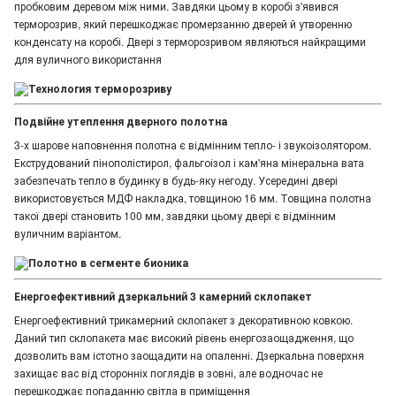
пробковим деревом між ними. Завдяки цьому в коробі з'явився
терморозрив, який перешкоджає промерзанню дверей й утворенню
конденсату на коробі. Двері з терморозривом являються найкращими
для вуличного використання
Подвійне утеплення дверного полотна
3-х шарове наповнення полотна є відмінним тепло- і звукоізолятором.
Екструдований пінополістирол, фальгоізол і кам'яна мінеральна вата
забезпечать тепло в будинку в будь-яку негоду. Усередині двері
використовується МДФ накладка, товщиною 16 мм. Товщина полотна
такої двері становить 100 мм, завдяки цьому двері є відмінним
вуличним варіантом.
Енергоефективний дзеркальний 3 камерний склопакет
Енергоефективний трикамерний склопакет з декоративною ковкою.
Даний тип склопакета має високий рівень енергозаощадження, що
дозволить вам істотно заощадити на опаленні. Дзеркальна поверхня
захищає вас від сторонніх поглядів в зовні, але водночас не
перешкоджає попаданню світла в приміщення