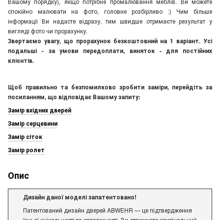
Вашому порядку), якщо потрібне промалювання меблів. Ви можете
спокійно малювати на фото, головне розбірливо :) Чим більше
інформації Ви надасте відразу, тим швидше отримаєте результат у
вигляді фото чи прорахунку.
Звертаємо увагу, що прорахунок безкоштовний на 1 варіант. Усі
подальші - за умови передоплати, виняток - для постійних
клієнтів.
Щоб правильно та безпомилково зробити заміри, перейдіть за
посиланням, що відповідає Вашому запиту:
Замір вхідних дверей
Замір серцевини
Замір сіток
Замір ролет
Опис
Дизайн даної моделі запатентовано!
Патентований дизайн дверей ABWEHR — це підтвердження
їхньої унікальності та справжності. Ви отримуєте оригінальний