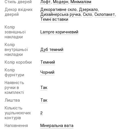
Стиль дверей
Лофт
,
Модерн
,
Мінімалізм
Декор вхідних
Декоративне скло
,
Дзеркало
,
дверей
Дизайнерська ручка
,
Скло
,
Склопакет
,
Темні вставки
Колір
зовнішньої
Lampre коричневий
накладки
Колір
внутрішньої
Дуб темний
накладки
Колір коробки
Темний
Колір
Чорний
фурнітури
Наявність
ручки в
Так
комплекті
Лиштва
Так
Кількість
ущільнюючих
2
контурів
Наповнення
Мінеральна вата