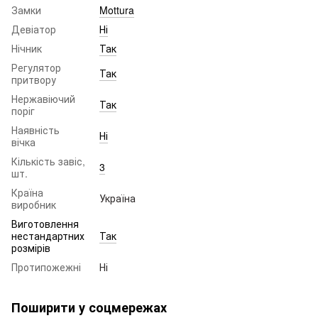
Замки
Mottura
Девіатор
Ні
Нічник
Так
Регулятор
Так
притвору
Нержавіючий
Так
поріг
Наявність
Ні
вічка
Кількість завіс,
3
шт.
Країна
Україна
виробник
Виготовлення
нестандартних
Так
розмірів
Протипожежні
Ні
Поширити у соцмережах