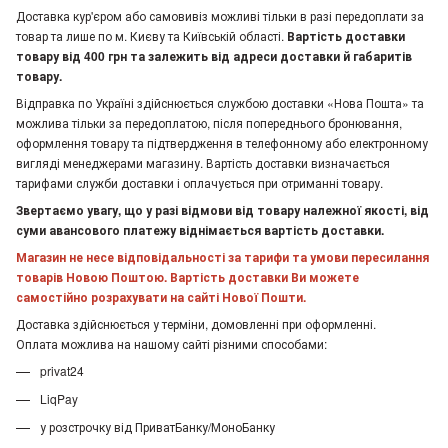
Доставка кур'єром або самовивіз можливі тільки в разі передоплати за
товар та лише по м. Києву та Київській області.
Вартість доставки
товару від 400 грн та залежить від адреси доставки й габаритів
товару.
Відправка по Україні здійснюється службою доставки «Нова Пошта» та
можлива тільки за передоплатою, після попереднього бронювання,
оформлення товару та підтвердження в телефонному або електронному
вигляді менеджерами магазину. Вартість доставки визначається
тарифами служби доставки і оплачується при отриманні товару.
Звертаємо увагу, що у разі відмови від товару належної якості, від
суми авансового платежу віднімається вартість доставки.
Магазин не несе відповідальності за тарифи та умови пересилання
товарів Новою Поштою. Вартість доставки Ви можете
самостійно розрахувати на сайті Нової Пошти.
Доставка здійснюється у терміни, домовленні при оформленні.
Оплата можлива на нашому сайті різними способами:
privat24
LiqPay
у розстрочку від ПриватБанку/МоноБанку