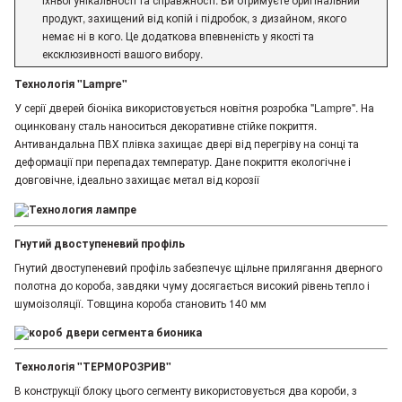
продукт, захищений від копій і підробок, з дизайном, якого
немає ні в кого. Це додаткова впевненість у якості та
ексклюзивності вашого вибору.
Технологія "Lampre"
У серії дверей біоніка використовується новітня розробка "Lampre". На
оцинковану сталь наноситься декоративне стійке покриття.
Антивандальна ПВХ плівка захищає двері від перегріву на сонці та
деформації при перепадах температур. Дане покриття екологічне і
довговічне, ідеально захищає метал від корозії
Гнутий двоступеневий профіль
Гнутий двоступеневий профіль забезпечує щільне прилягання дверного
полотна до короба, завдяки чуму досягається високий рівень тепло і
шумоізоляції. Товщина короба становить 140 мм
Технологія "ТЕРМОРОЗРИВ"
В конструкції блоку цього сегменту використовується два короби, з