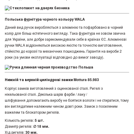
Польська фурнітура чорного кольору WALA
Даний вид ручок виробляється з алюмінію та пофарбовано в чорний
колір для більш естетичного вигляду. Така фурнітура не зовсім звична
для України, але добре зарекомендували себе в країнах ЄС. Алюмінієві
ручки WALA відрізняються високою якістю та точністю виготовлення,
стійкістю до корозії та механічних пошкоджень. Гарантія на вироби 2
роки (за умови експлуатації відповідно до вимог заводу).
Нижній та верхній циліндрові замки Mottura 85.983
Корпус замків виготовлений з оцинкованої сталі. Ригелі з
нікельованої сталі. Декілька шарів фарби / лаку /
шліфування допомагають виробу не боятися вологи і не стиратися, тому
він виглядатиме належним чином довгі роки. Замок з посиленим
важелем та блокатором ригелів.
Кількість ригелів:
5 шт.
Діаметр ригелів:
∅ 18 мм.
Хід ригелів:
30 мм.