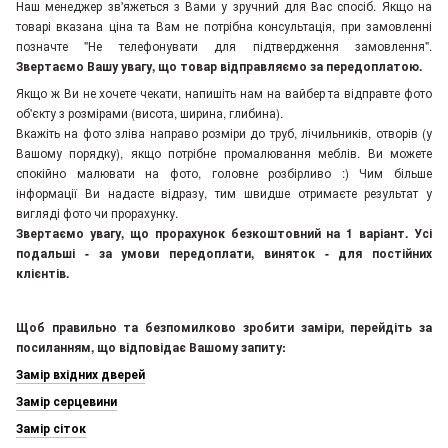
Наш менеджер зв'яжеться з Вами у зручний для Вас спосіб. Якщо на
товарі вказана ціна та Вам не потрібна консультація, при замовленні
позначте "Не телефонувати для підтвердження замовлення"
.
Звертаємо Вашу увагу, що товар відправляємо за передоплатою.
Якщо ж Ви не хочете чекати, напишіть нам на вайбер та відправте фото
об'єкту з розмірами (висота, ширина, глибина).
Вкажіть на фото зліва направо розміри до труб, лічильників, отворів (у
Вашому порядку), якщо потрібне промалювання меблів. Ви можете
спокійно малювати на фото, головне розбірливо :) Чим більше
інформації Ви надасте відразу, тим швидше отримаєте результат у
вигляді фото чи прорахунку.
Звертаємо увагу, що прорахунок безкоштовний на 1 варіант. Усі
подальші - за умови передоплати, виняток - для постійних
клієнтів.
Щоб правильно та безпомилково зробити заміри, перейдіть за
посиланням, що відповідає Вашому запиту:
Замір вхідних дверей
Замір серцевини
Замір сіток