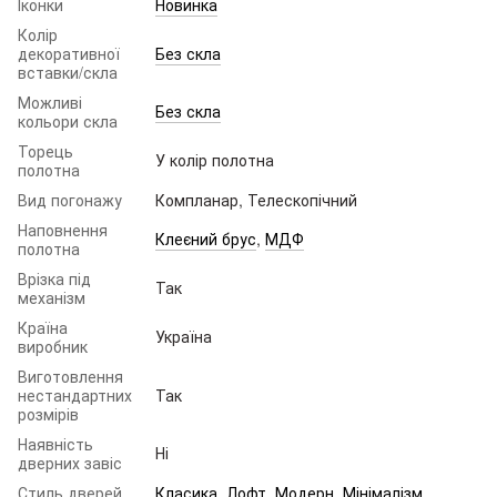
Іконки
Новинка
Колір
декоративної
Без скла
вставки/скла
Можливі
Без скла
кольори скла
Торець
У колір полотна
полотна
Вид погонажу
Компланар, Телескопічний
Наповнення
Клеєний брус
,
МДФ
полотна
Врізка під
Так
механізм
Країна
Україна
виробник
Виготовлення
нестандартних
Так
розмірів
Наявність
Ні
дверних завіс
Стиль дверей
Класика
,
Лофт
,
Модерн
,
Мінімалізм