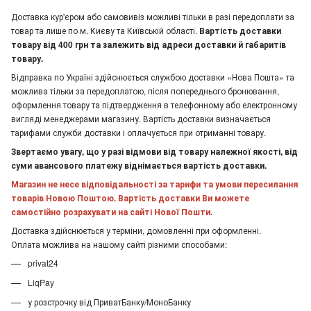
Доставка кур'єром або самовивіз можливі тільки в разі передоплати за
товар та лише по м. Києву та Київській області.
Вартість доставки
товару від 400 грн та залежить від адреси доставки й габаритів
товару.
Відправка по Україні здійснюється службою доставки «Нова Пошта» та
можлива тільки за передоплатою, після попереднього бронювання,
оформлення товару та підтвердження в телефонному або електронному
вигляді менеджерами магазину. Вартість доставки визначається
тарифами служби доставки і оплачується при отриманні товару.
Звертаємо увагу, що у разі відмови від товару належної якості, від
суми авансового платежу віднімається вартість доставки.
Магазин не несе відповідальності за тарифи та умови пересилання
товарів Новою Поштою. Вартість доставки Ви можете
самостійно розрахувати на сайті Нової Пошти.
Доставка здійснюється у терміни, домовленні при оформленні.
Оплата можлива на нашому сайті різними способами:
privat24
LiqPay
у розстрочку від ПриватБанку/МоноБанку