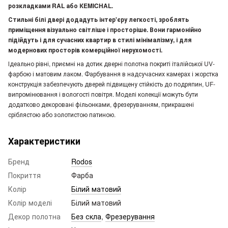
розкладками RAL або КEMICHAL.
Стильні білі двері додадуть інтер'єру легкості, зроблять
приміщення візуально світліше і просторіше. Вони гармонійно
підійдуть і для сучасних квартир в стилі мінімалізму, і для
модернових просторів комерційної нерухомості.
Ідеально рівні, приємні на дотик дверні полотна покриті італійської UV-
фарбою і матовим лаком. Фарбування в надсучасних камерах і жорстка
конструкція забезпечують дверей підвищену стійкість до подряпин, UF-
випромінювання і вологості повітря. Моделі колекції можуть бути
додатково декоровані фільонками, фрезеруванням, прикрашені
сріблястою або золотистою патиною.
Характеристики
Бренд
Rodos
Покриття
Фарба
Колір
Білий матовий
Колір моделі
Білий матовий
Декор полотна
Без скла
,
Фрезерування