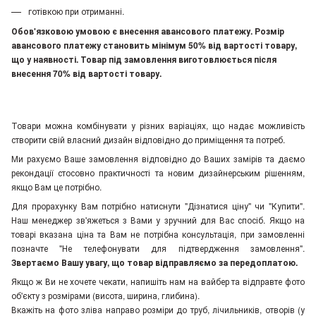
готівкою при отриманні.
Обов'язковою умовою є внесення авансового платежу. Розмір
авансового платежу становить мінімум 50% від вартості товару,
що у наявності. Товар під замовлення виготовлюється після
внесення 70% від вартості товару.
Товари можна комбінувати у різних варіаціях, що надає можливість
створити свій власний дизайн відповідно до приміщення та потреб.
Ми рахуємо Ваше замовлення відповідно до Ваших замірів та даємо
рекондації стосовно практичності та новим дизайнерським рішенням,
якщо Вам це потрібно.
Для прорахунку Вам потрібно натиснути "Дізнатися ціну" чи "Купити".
Наш менеджер зв'яжеться з Вами у зручний для Вас спосіб. Якщо на
товарі вказана ціна та Вам не потрібна консультація, при замовленні
позначте "Не телефонувати для підтвердження замовлення"
.
Звертаємо Вашу увагу, що товар відправляємо за передоплатою.
Якщо ж Ви не хочете чекати, напишіть нам на вайбер та відправте фото
об'єкту з розмірами (висота, ширина, глибина).
Вкажіть на фото зліва направо розміри до труб, лічильників, отворів (у