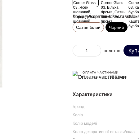
Колір декоративної вставки/ск
Сатин білий
Чорний
Куп
полотно
ОПЛАТА ЧАСТИНАМИ
3 платежі по 796.67 грн
Характеристики
Бренд
Колір
Колір моделі
Колір декоративної вставки/скла