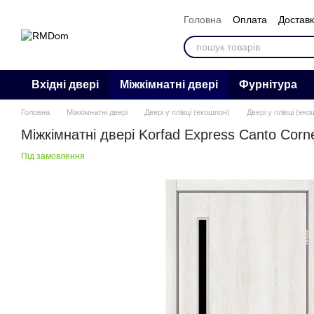
Перейти к основному контенту
Головна
Оплата
Достав
Контакти
Відгуки
Про 
Вхідні двері
Міжкімнатні двері
Фурнітура
Головна
Міжкімнатні двері
Двері у плівці (екошпон)
Двері у плівці (ек
Міжкімнатні двері Korfad Express Canto Corn
Під замовлення