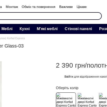
ка
Монтаж
Обмін та повернення
Важливе
Цікаве
нас
Меблі
Кухні
М'які меблі
Стінові панелі
Роз
ошпон) Korfad Express
er Glass-03
2 390 грн/полот
Ввійти
для відображення накоп
%
Оберіть колір