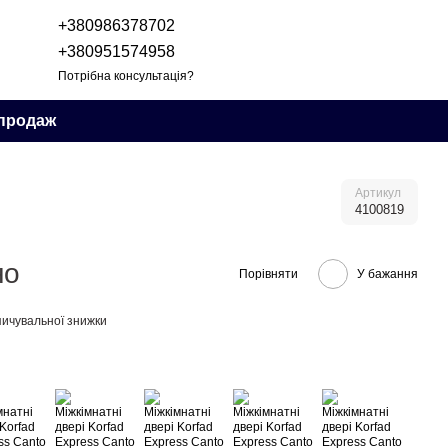
+380986378702
+380951574958
Потрібна консультація?
продаж
Артикул
4100819
но
Порівняти
У бажання
ичувальної знижки