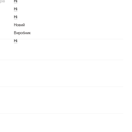
рів
Ні
Ні
Ні
Новий
Виробник
Ні