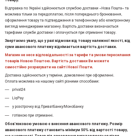
Відправка по Україні здійснюється службою доставки «Нова Пошта» та
можлива тільки за передоплатою, після попереднього бронювання,
оформлення товару та підтвердження в телефонному або електронному
вигляді менеджерами магазину. Вартість доставки визначається
тарифами служби доставки і оплачується при отриманні товару.
Звертаємо увагу, що у разі відмови від товару належної якості, від
суми авансового платежу віднімається вартість доставки.
Магазин не несе відповідальності за тарифи та умови пересилання
товарів Новою Поштою. Вартість доставки Ви можете
самостійно розрахувати на сайті Нової Пошти.
Доставка здійснюється у терміни, домовленні при оформленні.
Оплата можлива на нашому сайті різними способами:
privat24
LiqPay
у розстрочку від ПриватБанку/МоноБанку
готівкою при отриманні.
Обов'язковою умовою є внесення авансового платежу. Розмір
авансового платежу становить мінімум 50% від вартості товару,
що у наявності. Товар під замовлення виготовлюється після