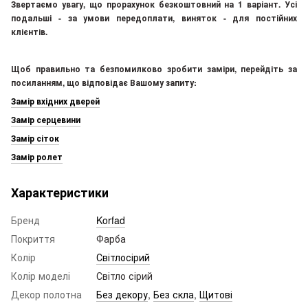
Звертаємо увагу, що прорахунок безкоштовний на 1 варіант. Усі
подальші - за умови передоплати, виняток - для постійних
клієнтів.
Щоб правильно та безпомилково зробити заміри, перейдіть за
посиланням, що відповідає Вашому запиту:
Замір вхідних дверей
Замір серцевини
Замір сіток
Замір ролет
Характеристики
Бренд
Korfad
Покриття
Фарба
Колір
Світлосірий
Колір моделі
Світло сірий
Декор полотна
Без декору
,
Без скла
,
Щитові