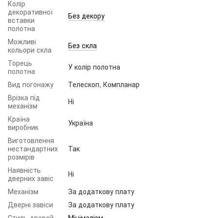
Колір
декоративної
Без декору
вставки
полотна
Можливі
Без скла
кольори скла
Торець
У колір полотна
полотна
Вид погонажу
Телескоп, Компланар
Врізка під
Ні
механізм
Країна
Україна
виробник
Виготовлення
нестандартних
Так
розмірів
Наявність
Ні
дверних завіс
Механізм
За додаткову плату
Дверні завіси
За додаткову плату
Стиль дверей
Мінімалізм