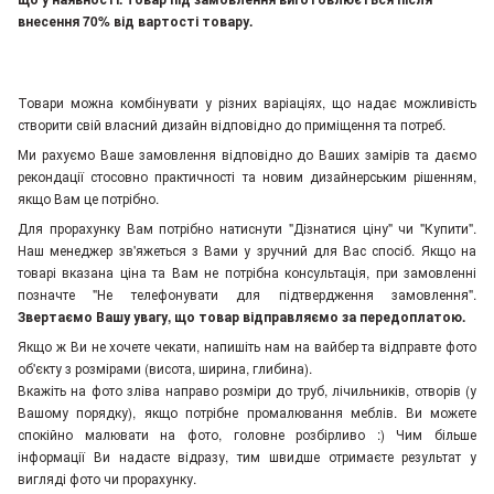
внесення 70% від вартості товару.
Товари можна комбінувати у різних варіаціях, що надає можливість
створити свій власний дизайн відповідно до приміщення та потреб.
Ми рахуємо Ваше замовлення відповідно до Ваших замірів та даємо
рекондації стосовно практичності та новим дизайнерським рішенням,
якщо Вам це потрібно.
Для прорахунку Вам потрібно натиснути "Дізнатися ціну" чи "Купити".
Наш менеджер зв'яжеться з Вами у зручний для Вас спосіб. Якщо на
товарі вказана ціна та Вам не потрібна консультація, при замовленні
позначте "Не телефонувати для підтвердження замовлення"
.
Звертаємо Вашу увагу, що товар відправляємо за передоплатою.
Якщо ж Ви не хочете чекати, напишіть нам на вайбер та відправте фото
об'єкту з розмірами (висота, ширина, глибина).
Вкажіть на фото зліва направо розміри до труб, лічильників, отворів (у
Вашому порядку), якщо потрібне промалювання меблів. Ви можете
спокійно малювати на фото, головне розбірливо :) Чим більше
інформації Ви надасте відразу, тим швидше отримаєте результат у
вигляді фото чи прорахунку.