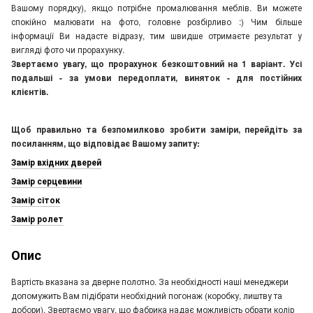
Вашому порядку), якщо потрібне промалювання меблів. Ви можете
спокійно малювати на фото, головне розбірливо :) Чим більше
інформації Ви надасте відразу, тим швидше отримаєте результат у
вигляді фото чи прорахунку.
Звертаємо увагу, що прорахунок безкоштовний на 1 варіант. Усі
подальші - за умови передоплати, виняток - для постійних
клієнтів.
Щоб правильно та безпомилково зробити заміри, перейдіть за
посиланням, що відповідає Вашому запиту:
Замір вхідних дверей
Замір серцевини
Замір сіток
Замір ролет
Опис
Вартість вказана за дверне полотно. За необхідності наші менеджери
допомужить Вам підібрати необхідний погонаж (коробку, лиштву та
добори). Звертаємо увагу, що фабрика надає можливість обрати колір