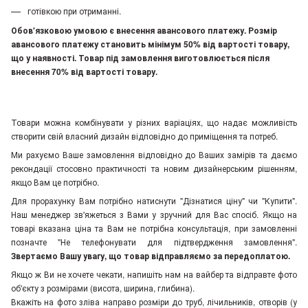
готівкою при отриманні.
Обов'язковою умовою є внесення авансового платежу. Розмір
авансового платежу становить мінімум 50% від вартості товару,
що у наявності. Товар під замовлення виготовлюється після
внесення 70% від вартості товару.
Товари можна комбінувати у різних варіаціях, що надає можливість
створити свій власний дизайн відповідно до приміщення та потреб.
Ми рахуємо Ваше замовлення відповідно до Ваших замірів та даємо
рекондації стосовно практичності та новим дизайнерським рішенням,
якщо Вам це потрібно.
Для прорахунку Вам потрібно натиснути "Дізнатися ціну" чи "Купити".
Наш менеджер зв'яжеться з Вами у зручний для Вас спосіб. Якщо на
товарі вказана ціна та Вам не потрібна консультація, при замовленні
позначте "Не телефонувати для підтвердження замовлення"
.
Звертаємо Вашу увагу, що товар відправляємо за передоплатою.
Якщо ж Ви не хочете чекати, напишіть нам на вайбер та відправте фото
об'єкту з розмірами (висота, ширина, глибина).
Вкажіть на фото зліва направо розміри до труб, лічильників, отворів (у