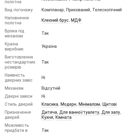
полотна
Вид погонажу
Компланар, Прихований, Телескопічний
Наповнення
Клеєний брус
,
МДФ
полотна
Врізка під
Так
механізм
Країна
Україна
виробник
Виготовлення
нестандартних
Так
розмірів
Наявність
Ні
дверних завіс
Механізм
Відсутній
Дверні завіси
Ні
Стиль дверей
Класика
,
Модерн
,
Мінімалізм
,
Щитові
Призначення
Дитяча
,
Для ванної/туалету
,
Для залу
,
дверей
Кухня
,
Кімната
Можливість
придбати в
Так