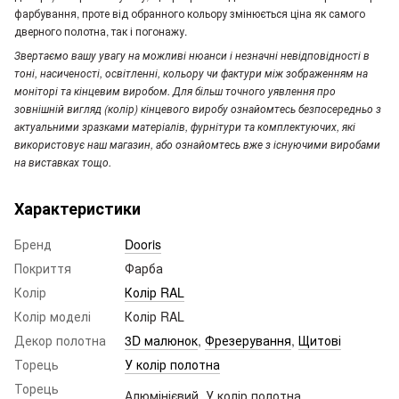
фарбування, проте від обранного кольору змінюється ціна як самого
дверного полотна, так і погонажу.
Звертаємо вашу увагу
на можливі нюанси і незначні невідповідності в
тоні, насиченості, освітленні, кольору чи фактури між зображенням на
моніторі та кінцевим виробом. Для більш точного уявлення про
зовнішній вигляд (колір) кінцевого виробу ознайомтесь безпосередньо з
актуальними зразками матеріалів, фурнітури та комплектуючих, які
використовує наш магазин, або ознайомтесь вже з існуючими виробами
на виставках тощо.
Характеристики
Бренд
Dooris
Покриття
Фарба
Колір
Колір RAL
Колір моделі
Колір RAL
Декор полотна
3D малюнок
,
Фрезерування
,
Щитові
Торець
У колір полотна
Торець
Алюмінієвий, У колір полотна