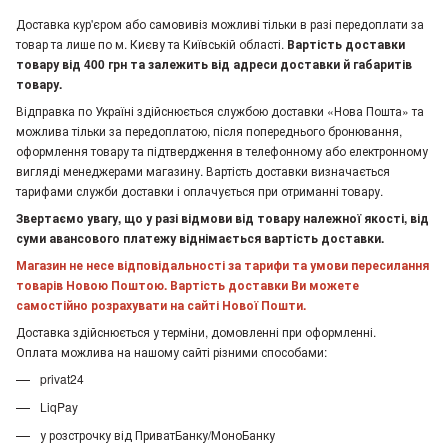
Доставка кур'єром або самовивіз можливі тільки в разі передоплати за
товар та лише по м. Києву та Київській області.
Вартість доставки
товару від 400 грн та залежить від адреси доставки й габаритів
товару.
Відправка по Україні здійснюється службою доставки «Нова Пошта» та
можлива тільки за передоплатою, після попереднього бронювання,
оформлення товару та підтвердження в телефонному або електронному
вигляді менеджерами магазину. Вартість доставки визначається
тарифами служби доставки і оплачується при отриманні товару.
Звертаємо увагу, що у разі відмови від товару належної якості, від
суми авансового платежу віднімається вартість доставки.
Магазин не несе відповідальності за тарифи та умови пересилання
товарів Новою Поштою. Вартість доставки Ви можете
самостійно розрахувати на сайті Нової Пошти.
Доставка здійснюється у терміни, домовленні при оформленні.
Оплата можлива на нашому сайті різними способами:
privat24
LiqPay
у розстрочку від ПриватБанку/МоноБанку