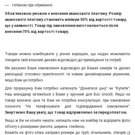
готівкою при отриманні.
Обов'язковою умовою є внесення авансового платежу. Розмір
авансового платежу становить мінімум 50% від вартості товару,
що у наявності. Товар під замовлення виготовлюється після
внесення 70% від вартості товару.
Товари можна комбінувати у різних варіаціях, що надає можливість
створити свій власний дизайн відповідно до приміщення та потреб.
Ми рахуємо Ваше замовлення відповідно до Ваших замірів та даємо
рекондації стосовно практичності та новим дизайнерським рішенням,
якщо Вам це потрібно.
Для прорахунку Вам потрібно натиснути "Дізнатися ціну" чи "Купити".
Наш менеджер зв'яжеться з Вами у зручний для Вас спосіб. Якщо на
товарі вказана ціна та Вам не потрібна консультація, при замовленні
позначте "Не телефонувати для підтвердження замовлення"
.
Звертаємо Вашу увагу, що товар відправляємо за передоплатою.
Якщо ж Ви не хочете чекати, напишіть нам на вайбер та відправте фото
об'єкту з розмірами (висота, ширина, глибина).
Вкажіть на фото зліва направо розміри до труб, лічильників, отворів (у