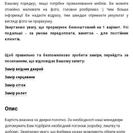
Вашому порядку), якщо потрібне промалювання меблів. Ви можете
спокійно малювати на фото, головне розбірливо :) Чим більше
інформації Ви надасте відразу, тим швидше отримаєте результат у
вигляді фото чи прорахунку.
Звертаємо увагу, що прорахунок безкоштовний на 1 варіант. Усі
подальші - за умови передоплати, виняток - для постійних
клієнтів.
Щоб правильно та безпомилково зробити заміри, перейдіть за
посиланням, що відповідає Вашому запиту:
Замір вхідних дверей
Замір серцевини
Замір сіток
Замір ролет
Опис
Вартість вказана за дверне полотно. За необхідності наші менеджери
допомужить Вам підібрати необхідний погонаж (коробку, лиштву та
добори). Звертаємо увагу, що фабрика надає можливість обрати колір