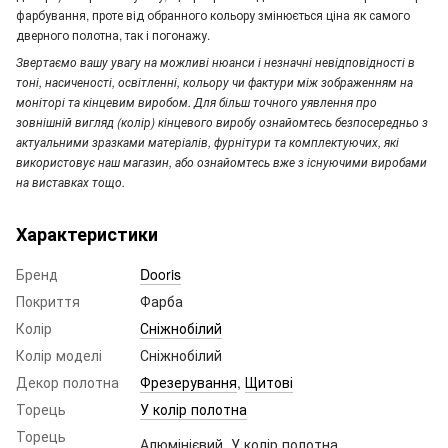
фарбування, проте від обранного кольору змінюється ціна як самого
дверного полотна, так і погонажу.
Звертаємо вашу увагу
на можливі нюанси і незначні невідповідності в
тоні, насиченості, освітленні, кольору чи фактури між зображенням на
моніторі та кінцевим виробом. Для більш точного уявлення про
зовнішній вигляд (колір) кінцевого виробу ознайомтесь безпосередньо з
актуальними зразками матеріалів, фурнітури та комплектуючих, які
використовує наш магазин, або ознайомтесь вже з існуючими виробами
на виставках тощо.
Характеристики
Бренд
Dooris
Покриття
Фарба
Колір
Сніжнобілий
Колір моделі
Сніжнобілий
Декор полотна
Фрезерування
,
Щитові
Торець
У колір полотна
Торець
Алюмінієвий, У колір полотна