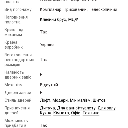
полотна
Вид погонажу
Компланар, Прихований, Телескопічний
Наповнення
Клеєний брус
,
МДФ
полотна
Врізка під
Так
механізм
Країна
Україна
виробник
Виготовлення
нестандартних
Так
розмірів
Наявність
Ні
дверних завіс
Механізм
Відсутній
Дверні завіси
Ні
Стиль дверей
Лофт
,
Модерн
,
Мінімалізм
,
Щитові
Призначення
Дитяча
,
Для ванної/туалету
,
Для залу
,
дверей
Кухня
,
Кімната
,
Офіс
,
Технічна
Можливість
придбати в
Так