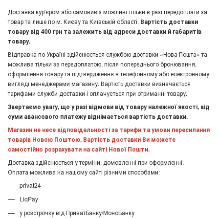
Доставка кур'єром або самовивіз можливі тільки в разі передоплати за
товар та лише по м. Києву та Київській області.
Вартість доставки
товару від 400 грн та залежить від адреси доставки й габаритів
товару.
Відправка по Україні здійснюється службою доставки «Нова Пошта» та
можлива тільки за передоплатою, після попереднього бронювання,
оформлення товару та підтвердження в телефонному або електронному
вигляді менеджерами магазину. Вартість доставки визначається
тарифами служби доставки і оплачується при отриманні товару.
Звертаємо увагу, що у разі відмови від товару належної якості, від
суми авансового платежу віднімається вартість доставки.
Магазин не несе відповідальності за тарифи та умови пересилання
товарів Новою Поштою. Вартість доставки Ви можете
самостійно розрахувати на сайті Нової Пошти.
Доставка здійснюється у терміни, домовленні при оформленні.
Оплата можлива на нашому сайті різними способами:
privat24
LiqPay
у розстрочку від ПриватБанку/МоноБанку