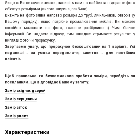
Якщо ж Ви не хочете чекати, напишіть нам на вайбер та відправте фото
об'єкту з розмірами (висота, ширина, глибина).
Вкажіть на фото зліва направо розміри до труб, лічильників, отворів (у
Вашому порядку), якщо потрібне промалювання меблів. Ви можете
спокійно малювати на фото, головне розбірливо :) Чим більше
інформації Ви надасте відразу, тим швидше отримаєте результат у
вигляді фото чи прорахунку.
Звертаємо увагу, що прорахунок безкоштовний на 1 варіант. Усі
подальші - за умови передоплати, виняток - для постійних
клієнтів.
Щоб правильно та безпомилково зробити заміри, перейдіть за
посиланням, що відповідає Вашому запиту:
Замір вхідних дверей
Замір серцевини
Замір сіток
Замір ролет
Характеристики