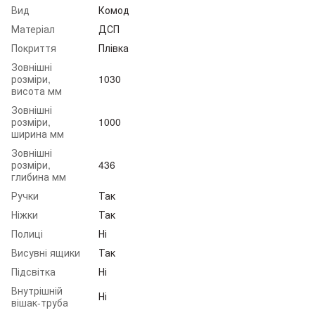
Вид
Комод
Матеріал
ДСП
Покриття
Плівка
Зовнішні
розміри,
1030
висота мм
Зовнішні
розміри,
1000
ширина мм
Зовнішні
розміри,
436
глибина мм
Ручки
Так
Ніжки
Так
Полиці
Ні
Висувні ящики
Так
Підсвітка
Ні
Внутрішній
Ні
вішак-труба