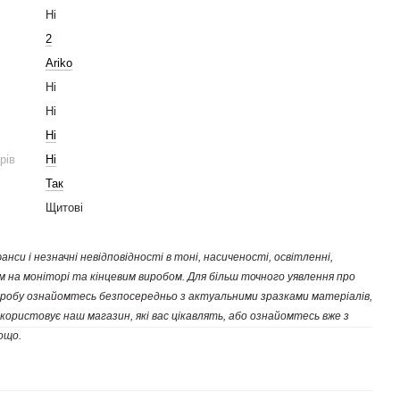
Ні
2
Ariko
Ні
Ні
Ні
ірів
Ні
Так
Щитові
нси і незначні невідповідності в тоні, насиченості, освітленні,
 на моніторі та кінцевим виробом. Для більш точного уявлення про
 виробу ознайомтесь безпосередньо з актуальними зразками матеріалів,
користовує наш магазин, які вас цікавлять, або ознайомтесь вже з
ощо.