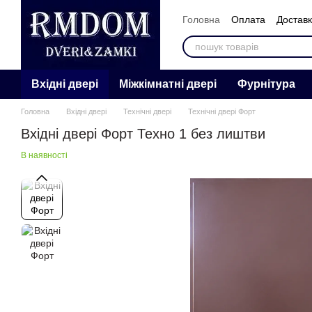
Перейти к основному контенту
Головна
Оплата
Достав
Контакти
Відгуки
Про 
Вхідні двері
Міжкімнатні двері
Фурнітура
Головна
Вхідні двері
Технічні двері
Технічні двері Форт
Вхідні двері Форт Техно 1 без лиштви
В наявності