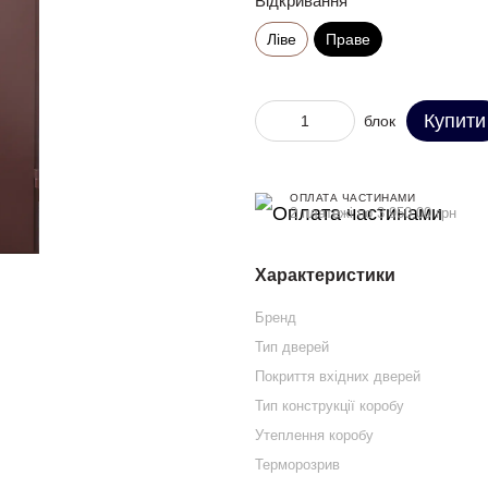
Відкривання
Ліве
Праве
Купити
блок
ОПЛАТА ЧАСТИНАМИ
2 платежі по 3 950.00 грн
Характеристики
Бренд
Тип дверей
Покриття вхідних дверей
Тип конструкції коробу
Утеплення коробу
Терморозрив