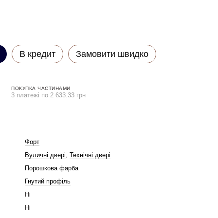
В кредит
Замовити швидко
ПОКУПКА ЧАСТИНАМИ
3 платежі по 2 633.33 грн
Форт
Вуличні двері
,
Технічні двері
Порошкова фарба
Гнутий профіль
Ні
Ні