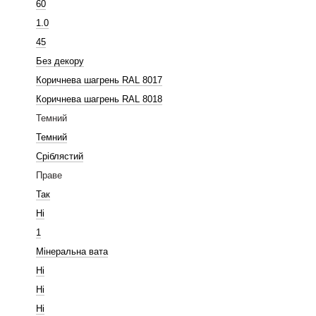
60
1.0
45
Без декору
Коричнева шагрень RAL 8017
Коричнева шагрень RAL 8018
Темний
Темний
Сріблястий
Праве
Так
Ні
1
Мінеральна вата
Ні
Ні
Ні