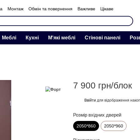
ка
Монтаж
Обмін та повернення
Важливе
Цікаве
нас
Меблі
Кухні
М'які меблі
Стінові панелі
Роз
7 900 грн/блок
Ввійти
для відображення накоп
%
Розмір вхідних дверей
2050*860
2050*960