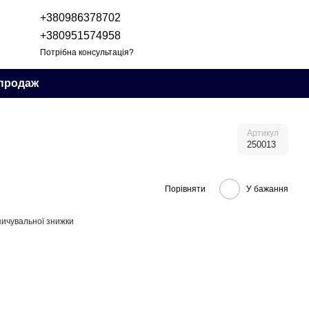
+380986378702
+380951574958
Потрібна консультація?
продаж
Артикул
250013
Порівняти
У бажання
ичувальної знижки