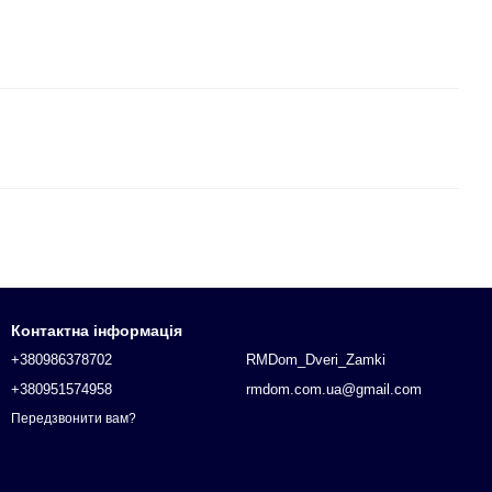
Контактна інформація
+380986378702
RMDom_Dveri_Zamki
+380951574958
rmdom.com.ua@gmail.com
Передзвонити вам?