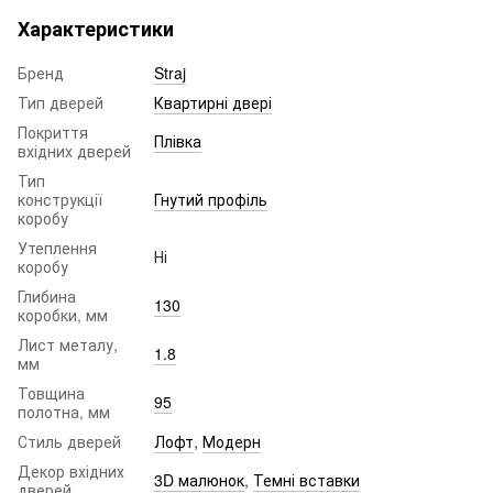
Характеристики
Бренд
Straj
Тип дверей
Квартирні двері
Покриття
Плівка
вхідних дверей
Тип
конструкції
Гнутий профіль
коробу
Утеплення
Ні
коробу
Глибина
130
коробки, мм
Лист металу,
1.8
мм
Товщина
95
полотна, мм
Стиль дверей
Лофт
,
Модерн
Декор вхідних
3D малюнок
,
Темні вставки
дверей