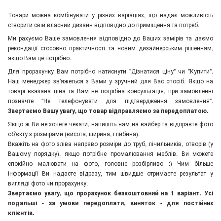
Товари можна комбінувати у різних варіаціях, що надає можливість
створити свій власний дизайн відповідно до приміщення та потреб.
Ми рахуємо Ваше замовлення відповідно до Ваших замірів та даємо
рекондації стосовно практичності та новим дизайнерським рішенням,
якщо Вам це потрібно.
Для прорахунку Вам потрібно натиснути "Дізнатися ціну" чи "Купити".
Наш менеджер зв'яжеться з Вами у зручний для Вас спосіб. Якщо на
товарі вказана ціна та Вам не потрібна консультація, при замовленні
позначте "Не телефонувати для підтвердження замовлення"
.
Звертаємо Вашу увагу, що товар відправляємо за передоплатою.
Якщо ж Ви не хочете чекати, напишіть нам на вайбер та відправте фото
об'єкту з розмірами (висота, ширина, глибина).
Вкажіть на фото зліва направо розміри до труб, лічильників, отворів (у
Вашому порядку), якщо потрібне промалювання меблів. Ви можете
спокійно малювати на фото, головне розбірливо :) Чим більше
інформації Ви надасте відразу, тим швидше отримаєте результат у
вигляді фото чи прорахунку.
Звертаємо увагу, що прорахунок безкоштовний на 1 варіант. Усі
подальші - за умови передоплати, виняток - для постійних
клієнтів.