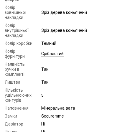
Колір
зовнішньої
Зріз дерева коньячний
накладки
Колір
внутрішньої
Зріз дерева коньячний
накладки
Колір коробки
Темний
Колір
Сріблястий
фурнітури
Наявність
ручки в
Так
комплекті
Лиштва
Так
Кількість
ущільнюючих
3
контурів
Наповнення
Мінеральна вата
Замки
Securemme
Девіатор
Ні
Нічник
Ні