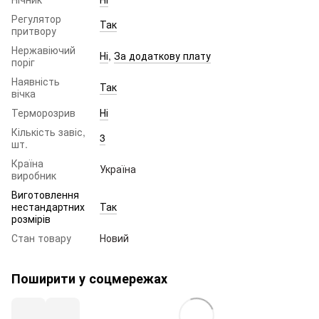
Регулятор
Так
притвору
Нержавіючий
Ні
,
За додаткову плату
поріг
Наявність
Так
вічка
Терморозрив
Ні
Кількість завіс,
3
шт.
Країна
Україна
виробник
Виготовлення
нестандартних
Так
розмірів
Стан товару
Новий
Поширити у соцмережах