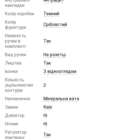
накладки
Колір коробки
Темний
Колір
Сріблястий
фурнітури
Наявність
ручки в
Так
комплекті
Вид ручки
На розетці
Лиштва
Так
Іконки
З відеооглядом
Кількість
ущільнюючих
2
контурів
Наповнення
Мінеральна вата
Замки
Kale
Девіатор
Ні
Нічник
Ні
Регулятор
Так
притвору