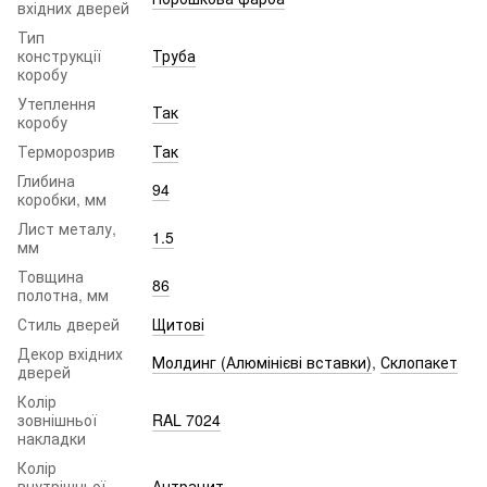
вхідних дверей
Тип
конструкції
Труба
коробу
Утеплення
Так
коробу
Терморозрив
Так
Глибина
94
коробки, мм
Лист металу,
1.5
мм
Товщина
86
полотна, мм
Стиль дверей
Щитові
Декор вхідних
Молдинг (Алюмінієві вставки)
,
Склопакет
дверей
Колір
зовнішньої
RAL 7024
накладки
Колір
внутрішньої
Антрацит