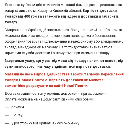
Доставка кур'єром або самовивіз можливі тільки в разі передоплати за
товар та лише по м. Києву та Київській області.
Вартість доставки
товару від 400 грн та залежить від адреси доставки й габаритів
товару.
Відправка по Україні здійснюється службою доставки «Нова Пошта» та
можлива тільки за передоплатою, після попереднього бронювання,
оформлення товару та підтвердження в телефонному або електронному
вигляді менеджерами магазину. Вартість доставки визначається
тарифами служби доставки і оплачується при отриманні товару.
Звертаємо увагу, що у разі відмови від товару належної якості, від
суми авансового платежу віднімається вартість доставки.
Магазин не несе відповідальності за тарифи та умови пересилання
товарів Новою Поштою. Вартість доставки Ви можете
самостійно розрахувати на сайті Нової Пошти.
Доставка здійснюється у терміни, домовленні при оформленні.
Оплата можлива на нашому сайті різними способами:
privat24
LiqPay
у розстрочку від ПриватБанку/МоноБанку