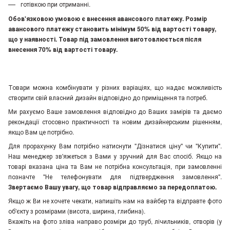
готівкою при отриманні.
Обов'язковою умовою є внесення авансового платежу. Розмір
авансового платежу становить мінімум 50% від вартості товару,
що у наявності. Товар під замовлення виготовлюється після
внесення 70% від вартості товару.
Товари можна комбінувати у різних варіаціях, що надає можливість
створити свій власний дизайн відповідно до приміщення та потреб.
Ми рахуємо Ваше замовлення відповідно до Ваших замірів та даємо
рекондації стосовно практичності та новим дизайнерським рішенням,
якщо Вам це потрібно.
Для прорахунку Вам потрібно натиснути "Дізнатися ціну" чи "Купити".
Наш менеджер зв'яжеться з Вами у зручний для Вас спосіб. Якщо на
товарі вказана ціна та Вам не потрібна консультація, при замовленні
позначте "Не телефонувати для підтвердження замовлення"
.
Звертаємо Вашу увагу, що товар відправляємо за передоплатою.
Якщо ж Ви не хочете чекати, напишіть нам на вайбер та відправте фото
об'єкту з розмірами (висота, ширина, глибина).
Вкажіть на фото зліва направо розміри до труб, лічильників, отворів (у