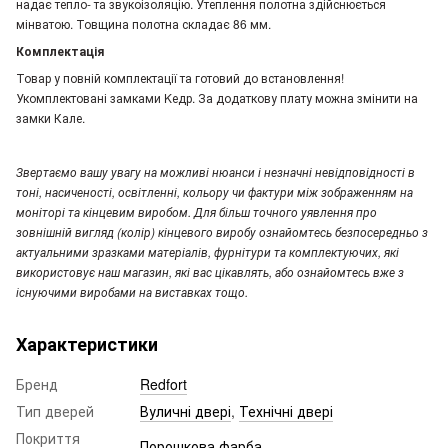
надає тепло- та звукоізоляцію. Утеплення полотна здійснюється
мінватою. Товщина полотна складає 86 мм.
Комплектація
Товар у повній комплектації та готовий до встановлення!
Укомплектовані замками Kедр. За додаткову плату можна змінити на
замки Кале.
Звертаємо вашу увагу на можливі нюанси і незначні невідповідності в
тоні, насиченості, освітленні, кольору чи фактури між зображенням на
моніторі та кінцевим виробом. Для більш точного уявлення про
зовнішній вигляд (колір) кінцевого виробу ознайомтесь безпосередньо з
актуальними зразками матеріалів, фурнітури та комплектуючих, які
використовує наш магазин, які вас цікавлять, або ознайомтесь вже з
існуючими виробами на виставках тощо.
Характеристики
Бренд
Redfort
Тип дверей
Вуличні двері
,
Технічні двері
Покриття
Порошкова фарба