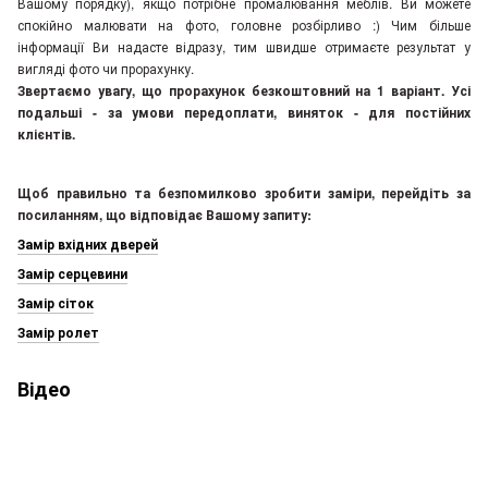
Вашому порядку), якщо потрібне промалювання меблів. Ви можете
спокійно малювати на фото, головне розбірливо :) Чим більше
інформації Ви надасте відразу, тим швидше отримаєте результат у
вигляді фото чи прорахунку.
Звертаємо увагу, що прорахунок безкоштовний на 1 варіант. Усі
подальші - за умови передоплати, виняток - для постійних
клієнтів.
Щоб правильно та безпомилково зробити заміри, перейдіть за
посиланням, що відповідає Вашому запиту:
Замір вхідних дверей
Замір серцевини
Замір сіток
Замір ролет
Відео