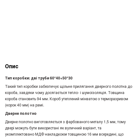
Опис
Тип коробки: дві труби 60*40+50*30
Такий тип коробки забезпечує щільне прилягання дверного полотна до
короба, завдяки чому досягається тепло- і шумоізоляція. Товщина
короба становить 94 мм. Короб утеплений мінватою з терморазривом
(корок 40 мм) на рамі.
Дверне полотно
Дверне полотно виготовляється з фарбованого металу 1,5 мм, тому
двері можуть бути використані як вуличний варіант, та
укомплектовано МДФ накладкоюи товщиною 16 мм всередині, що