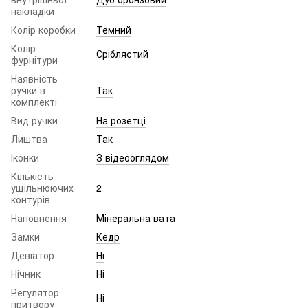
накладки
Колір коробки
Темний
Колір
Сріблястий
фурнітури
Наявність
ручки в
Так
комплекті
Вид ручки
На розетці
Лиштва
Так
Іконки
З відеооглядом
Кількість
ущільнюючих
2
контурів
Наповнення
Мінеральна вата
Замки
Кедр
Девіатор
Ні
Нічник
Ні
Регулятор
Ні
притвору