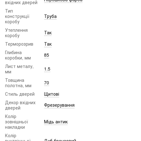
вхідних дверей
Тип
конструкції
Труба
коробу
Утеплення
Так
коробу
Терморозрив
Так
Глибина
85
коробки, мм
Лист металу,
1.5
мм
Товщина
70
полотна, мм
Стиль дверей
Щитові
Декор вхідних
Фрезерування
дверей
Колір
зовнішньої
Мідь антик
накладки
Колір
внутрішньої
Дуб бронзовий