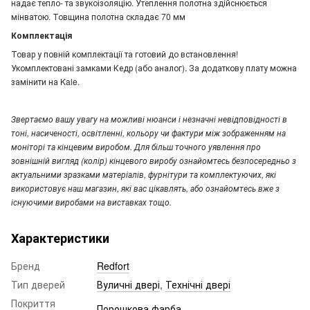
надає тепло- та звукоізоляцію. Утеплення полотна здійснюється
мінватою. Товщина полотна складає 70 мм
Комплектація
Товар у повній комплектації та готовий до встановлення!
Укомплектовані замками Кедр (або аналог). За додаткову плату можна
замінити на Kale.
Звертаємо вашу увагу на можливі нюанси і незначні невідповідності в
тоні, насиченості, освітленні, кольору чи фактури між зображенням на
моніторі та кінцевим виробом. Для більш точного уявлення про
зовнішній вигляд (колір) кінцевого виробу ознайомтесь безпосередньо з
актуальними зразками матеріалів, фурнітури та комплектуючих, які
використовує наш магазин, які вас цікавлять, або ознайомтесь вже з
існуючими виробами на виставках тощо.
Характеристики
Бренд
Redfort
Тип дверей
Вуличні двері
,
Технічні двері
Покриття
Порошкова фарба