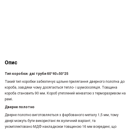
Опис
Тип коробки: дві труби 60*40+50*25
Такий тип коробки забезпечує щільне прилягання дверного полотна до
короба, завдяки чому досягається тепло- і шумоізоляція. Товщина
короба становить 90 мм. Короб утеплений мінватою з терморазривом на
рамі.
Дверне полотно
Дверне полотно виготовляється з фарбованого металу 1,5 мм, тому
двері можуть бути використані як вуличний варіант, та
укомплектовано МДФ накладкоюи товщиною 16 мм всередині, що