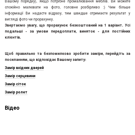
Вашому порядку), якщо потрібне промалювання меблів. Ви можете
спокійно малювати на фото, головне розбірливо :) Чим більше
інформації Ви надасте відразу, тим швидше отримаєте результат у
вигляді фото чи прорахунку.
Звертаємо увагу, що прорахунок безкоштовний на 1 варіант. Усі
подальші - за умови передоплати, виняток - для постійних
клієнтів.
Щоб правильно та безпомилково зробити заміри, перейдіть за
посиланням, що відповідає Вашому запиту:
Замір вхідних дверей
Замір серцевини
Замір сіток
Замір ролет
Відео