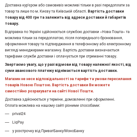
Доставка кур'єром або самовивіз можливі тільки в разі передоплати за
товар та лише по м. Києву та Київській області.
Вартість доставки
товару від 400 грн та залежить від адреси доставки й габаритів
товару.
Відправка по Україні здійснюється службою доставки «Нова Пошта» та
можлива тільки за передоплатою, після попереднього бронювання,
оформлення товару та підтвердження в телефонному або електронному
вигляді менеджерами магазину. Вартість доставки визначається
тарифами служби доставки і оплачується при отриманні товару.
Звертаємо увагу, що у разі відмови від товару належної якості, від
суми авансового платежу віднімається вартість доставки.
Магазин не несе відповідальності за тарифи та умови пересилання
товарів Новою Поштою. Вартість доставки Ви можете
самостійно розрахувати на сайті Нової Пошти.
Доставка здійснюється у терміни, домовленні при оформленні.
Оплата можлива на нашому сайті різними способами:
privat24
LiqPay
у розстрочку від ПриватБанку/МоноБанку