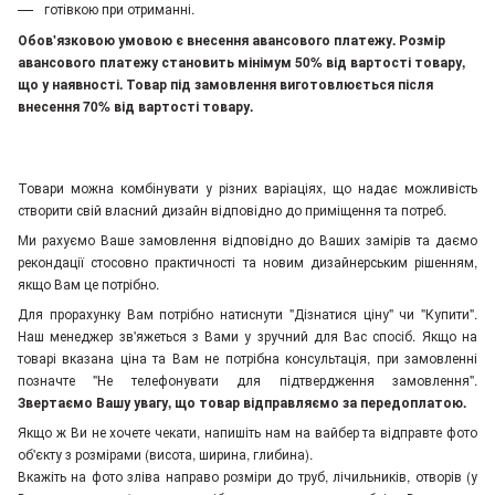
готівкою при отриманні.
Обов'язковою умовою є внесення авансового платежу. Розмір
авансового платежу становить мінімум 50% від вартості товару,
що у наявності. Товар під замовлення виготовлюється після
внесення 70% від вартості товару.
Товари можна комбінувати у різних варіаціях, що надає можливість
створити свій власний дизайн відповідно до приміщення та потреб.
Ми рахуємо Ваше замовлення відповідно до Ваших замірів та даємо
рекондації стосовно практичності та новим дизайнерським рішенням,
якщо Вам це потрібно.
Для прорахунку Вам потрібно натиснути "Дізнатися ціну" чи "Купити".
Наш менеджер зв'яжеться з Вами у зручний для Вас спосіб. Якщо на
товарі вказана ціна та Вам не потрібна консультація, при замовленні
позначте "Не телефонувати для підтвердження замовлення"
.
Звертаємо Вашу увагу, що товар відправляємо за передоплатою.
Якщо ж Ви не хочете чекати, напишіть нам на вайбер та відправте фото
об'єкту з розмірами (висота, ширина, глибина).
Вкажіть на фото зліва направо розміри до труб, лічильників, отворів (у