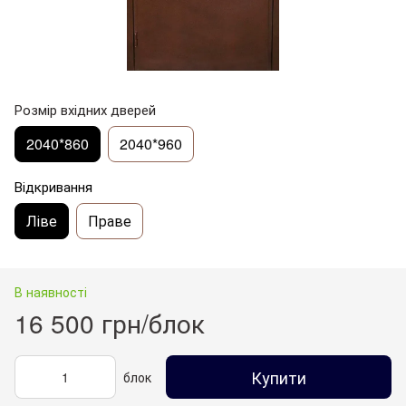
Розмір вхідних дверей
2040*860
2040*960
Відкривання
Ліве
Праве
В наявності
16 500 грн/блок
Купити
блок