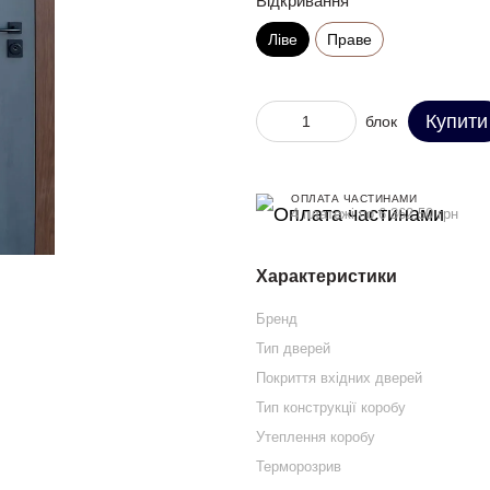
Відкривання
Ліве
Праве
Купити
блок
ОПЛАТА ЧАСТИНАМИ
4 платежі по 6 362.50 грн
Характеристики
Бренд
Тип дверей
Покриття вхідних дверей
Тип конструкції коробу
Утеплення коробу
Терморозрив