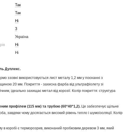
Так
Так
Ні
3
Україна
ірів
Ні
Ні
ель Дуплекс.
ермо ззовні використовується лист металу 1,2 мм у поєнанні з
щиною 20 мм. Покриття - захисна фарба від ультрафіолету зі
ічним, ідеально захищає метал від корозії. Колір покриття: структура
ним профілем (115 мм) та трубою (60*40*1,2).
Це забезпечує щільне
а, завдяки чому досягається високий рівень тепло і шумоізоляції. Колір
у в коробі є терморозрив, виконаний пробковим деревом 3 мм, який