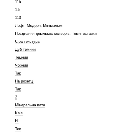
115
1.5
110
Лофт
,
Модерн
,
Мінімалізм
Поєднання декількох кольорів
,
Темні вставки
Сіра текстура
Дуб темний
Темний
Чорний
Так
На розетці
Так
2
Мінеральна вата
Kale
Ні
Так