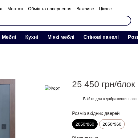
ка
Монтаж
Обмін та повернення
Важливе
Цікаве
нас
Меблі
Кухні
М'які меблі
Стінові панелі
Роз
25 450 грн/блок
Ввійти
для відображення накоп
%
Розмір вхідних дверей
2050*860
2050*960