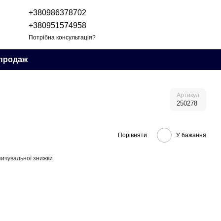
+380986378702
+380951574958
Потрібна консультація?
продаж
Артикул
250278
Порівняти
У бажання
ичувальної знижки