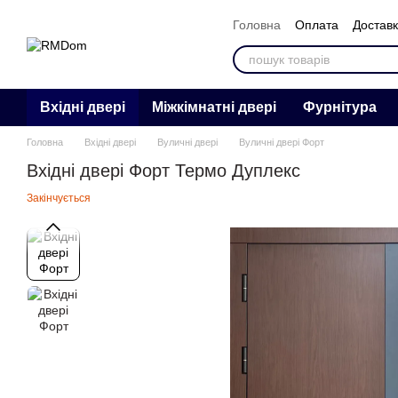
Перейти к основному контенту
Головна
Оплата
Достав
Контакти
Відгуки
Про 
Вхідні двері
Міжкімнатні двері
Фурнітура
Головна
Вхідні двері
Вуличні двері
Вуличні двері Форт
Вхідні двері Форт Термо Дуплекс
Закінчується