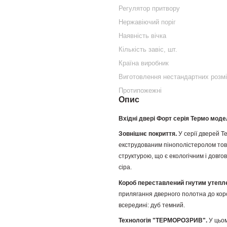
Регулятор притвору
Нержавіючий поріг
Наявність вічка
Кількість завіс, шт.
Країна виробник
Виготовлення нестандартних розм
Протипожежні
Опис
Вхідні двері Форт серія Термо мод
Зовнішнє покриття.
У серії дверей Т
екструдованим пінополістеролом тов
структурою, що є екологічним і довгов
сіра.
Короб переставлений гнутим утепле
прилягання дверного полотна до короб
всередині: дуб темний.
Технологія "ТЕРМОРОЗРИВ".
У цьом