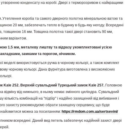
утворенню конденсату на коробі. Двері з терморозривом є найкращими
у.
Утеплення короба та самого дверного полотна мінеральною ватою та
иною 20 мм, забезпечать тепло в будинку в будь-яку негоду. Всередині
, товщиною 16 мм. Товщина полотна такої двері становить 90 мм,
ичним варіантом.
ою 1.5 мм, металеву лиштву та відразу укомплектовані усією
акладками, замками та порогом, нічником.
ої моделі використовується ручка в чорному кольорі, а також комплект
ому чорному кольорі. Дана фурнітура виготовлена з високоякісних
ольорі.
к Kale 252. Верхній сувальдний Турецький замок Kale 257.
Головною
 на відміну від нижнього, в ньому немає змінного циліндра. Сувальдний
 кількість комбінацій на "підбір" і надійно захищений від вибивання і
ного захисту рекомендуємо обрати захищену серцевину, що буде
знайомитися можна за посиланням:
https://rmdom.com.ua/sertsevini/
ипником всередині. Даний вид петель забезпечує надійний захист двері
верей.