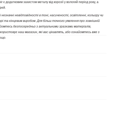
іг є додатковим захистом металу від корозії у вологий період року, а
рей.
 незначні невідповідності в тоні, насиченості, освітленні, кольору чи
і та кінцевим виробом. Для більш точного уявлення про зовнішній
найомтесь безпосередньо з актуальними зразками матеріалів,
користовує наш магазин, які вас цікавлять, або ознайомтесь вже з
ощо.