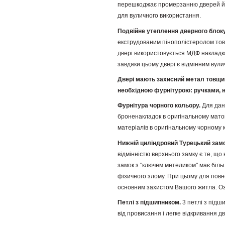
перешкоджає промерзанню дверей й 
для вуличного використання.
Подвійне утеплення дверного блок
екструдованим пінополістеролом товщ
двері використовується МДФ накладка
завдяки цьому двері є відмінним вул
Двері мають захисний метал товщин
необхідною фурнітурою: ручками, н
Фурнітура чорного кольору.
Для дан
броненакладок в оригінальному матов
матеріалів в оригінальному чорному к
Нижній циліндровий Турецький замо
відмінністю верхнього замку є те, що
замок з "ключем метеликом" має більшу
фізичного злому. При цьому для пов
основним захистом Вашого житла. О
Петлі з підшипником.
3 петлі з підш
від провисання і легке відкривання д