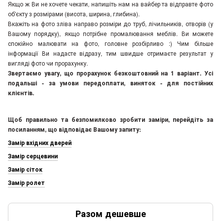
Якщо ж Ви не хочете чекати, напишіть нам на вайбер та відправте фото
об'єкту з розмірами (висота, ширина, глибина).
Вкажіть на фото зліва направо розміри до труб, лічильників, отворів (у
Вашому порядку), якщо потрібне промалювання меблів. Ви можете
спокійно малювати на фото, головне розбірливо :) Чим більше
інформації Ви надасте відразу, тим швидше отримаєте результат у
вигляді фото чи прорахунку.
Звертаємо увагу, що прорахунок безкоштовний на 1 варіант. Усі
подальші - за умови передоплати, виняток - для постійних
клієнтів.
Щоб правильно та безпомилково зробити заміри, перейдіть за
посиланням, що відповідає Вашому запиту:
Замір вхідних дверей
Замір серцевини
Замір сіток
Замір ролет
Разом дешевше