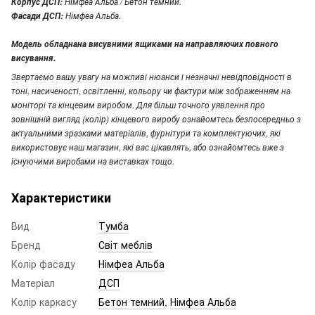
Німфеа Альба / Бетон темний.
Корпус ДСП:
Німфеа Альба.
Фасади ДСП:
Модель обладнана висувними ящиками на направляючих повного
висування.
Звертаємо вашу увагу
на можливі нюанси і незначні невідповідності в
тоні, насиченості, освітленні, кольору чи фактури між зображенням на
моніторі та кінцевим виробом. Для більш точного уявлення про
зовнішній вигляд (колір) кінцевого виробу ознайомтесь безпосередньо з
актуальними зразками матеріалів, фурнітури та комплектуючих, які
використовує наш магазин, які вас цікавлять, або ознайомтесь вже з
існуючими виробами на виставках тощо.
Характеристики
Вид
Тумба
Бренд
Світ меблів
Колір фасаду
Німфеа Альба
Матеріал
ДСП
Колір каркасу
Бетон темний
,
Німфеа Альба