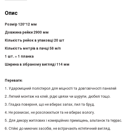
Опис
Розмір 120*12 мм
Довжина рейки 2900 мм
Кількість рейок в упаковці 20 шт
Кількість метрів в пачці 58 м/п
1 шт. = 1 планка
Ширина в зібраному вигляді 114 мм
Переваги:
1. Удароміцний полістирол для міцності та довговічності панелей
2. Легкий монтаж на клей, рідкі цвяхи чи шурупи, дюбелі тощо.
3. Гладка поверхня, що не вбирає запах, пил та бруд.
4. Не розкисає, не розслоюється та не вбирає вологу.
5. Для декору житлових і комерційних приміщень, альтанок та террас.
6. Стійкі до миючих засобів, не встрачають естетичний вигляд.