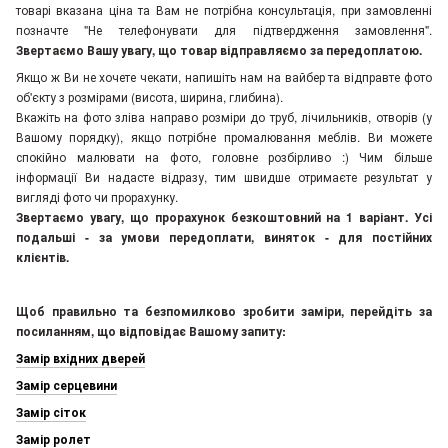
товарі вказана ціна та Вам не потрібна консультація, при замовленні
позначте "Не телефонувати для підтвердження замовлення"
.
Звертаємо Вашу увагу, що товар відправляємо за передоплатою.
Якщо ж Ви не хочете чекати, напишіть нам на вайбер та відправте фото
об'єкту з розмірами (висота, ширина, глибина).
Вкажіть на фото зліва направо розміри до труб, лічильників, отворів (у
Вашому порядку), якщо потрібне промалювання меблів. Ви можете
спокійно малювати на фото, головне розбірливо :) Чим більше
інформації Ви надасте відразу, тим швидше отримаєте результат у
вигляді фото чи прорахунку.
Звертаємо увагу, що прорахунок безкоштовний на 1 варіант. Усі
подальші - за умови передоплати, виняток - для постійних
клієнтів.
Щоб правильно та безпомилково зробити заміри, перейдіть за
посиланням, що відповідає Вашому запиту:
Замір вхідних дверей
Замір серцевини
Замір сіток
Замір ролет