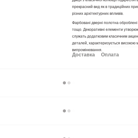
Двері з класичної колекції підкреслят
прекрасний вид як в традиційних прим
різних архітектурних впливів.
Фарбовані дверні полотна оброблені
тощо. Декоративні елементи утворюют
служать додатковим класичним акцент
деталей, характеризується високою м
випромінювання.
Доставка
Оплата