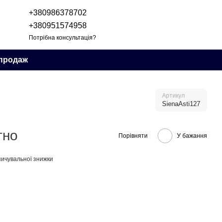
+380986378702
+380951574958
Потрібна консультація?
продаж
Артикул
SienaAsti127
тно
Порівняти
У бажання
ичувальної знижки