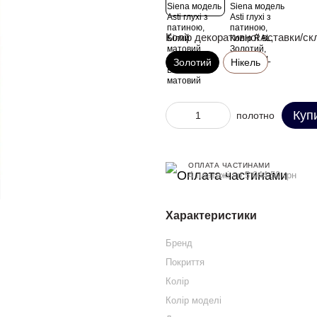
Колір декоративної вставки/ск
Золотий
Нікель
Куп
полотно
ОПЛАТА ЧАСТИНАМИ
4 платежі по 5 944.50 грн
Характеристики
Бренд
Покриття
Колір
Колір моделі