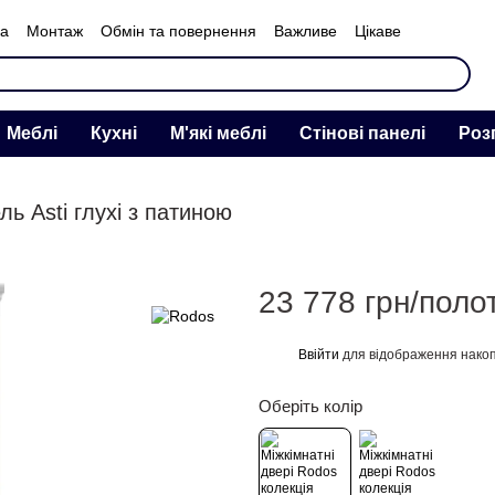
ка
Монтаж
Обмін та повернення
Важливе
Цікаве
нас
Меблі
Кухні
М'які меблі
Стінові панелі
Роз
ль Asti глухі з патиною
23 778 грн/поло
Ввійти
для відображення накоп
%
Оберіть колір