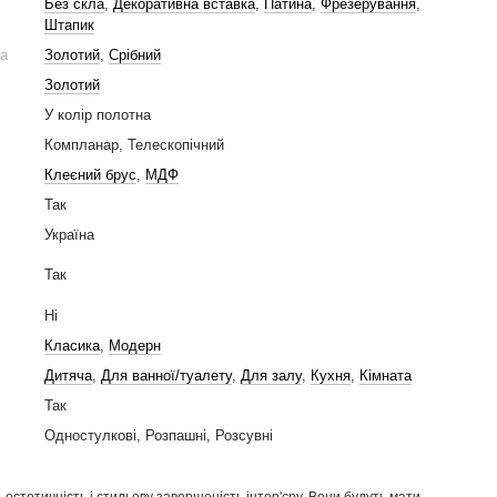
Без скла
,
Декоративна вставка
,
Патина
,
Фрезерування
,
Штапик
на
Золотий
,
Срібний
Золотий
У колір полотна
Компланар, Телескопічний
Клеєний брус
,
МДФ
Так
Україна
Так
Ні
Класика
,
Модерн
Дитяча
,
Для ванної/туалету
,
Для залу
,
Кухня
,
Кімната
Так
Одностулкові, Розпашні, Розсувні