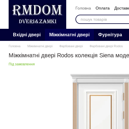
Перейти к основному контенту
Головна
Оплата
Достав
Контакти
Відгуки
Про 
Вхідні двері
Міжкімнатні двері
Фурнітура
Головна
Міжкімнатні двері
Фарбовані двері
Фарбовані двері Rodos
Міжкімнатні двері Rodos колекція Siena моде
Під замовлення