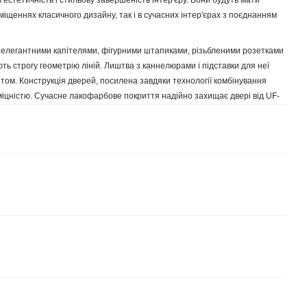
ь естетичність і стильову завершеність інтер'єру. Вони будуть мати
іщеннях класичного дизайну, так і в сучасних інтер'єрах з поєднанням
 елегантними капітелями, фігурними штапиками, різьбленими розетками
ь строгу геометрію ліній. Лиштва з каннелюрами і підставки для неї
ом. Конструкція дверей, посилена завдяки технології комбінування
іцністю. Сучасне лакофарбове покриття надійно захищає двері від UF-