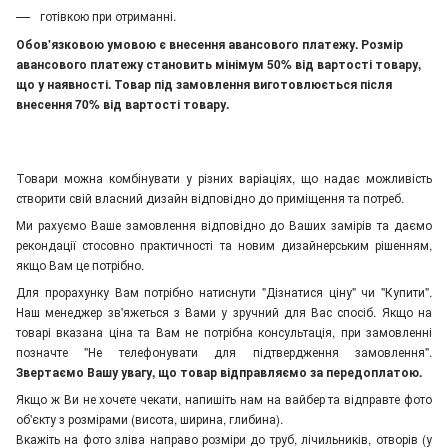
готівкою при отриманні.
Обов'язковою умовою є внесення авансового платежу. Розмір
авансового платежу становить мінімум 50% від вартості товару,
що у наявності. Товар під замовлення виготовлюється після
внесення 70% від вартості товару.
Товари можна комбінувати у різних варіаціях, що надає можливість
створити свій власний дизайн відповідно до приміщення та потреб.
Ми рахуємо Ваше замовлення відповідно до Ваших замірів та даємо
рекондації стосовно практичності та новим дизайнерським рішенням,
якщо Вам це потрібно.
Для прорахунку Вам потрібно натиснути "Дізнатися ціну" чи "Купити".
Наш менеджер зв'яжеться з Вами у зручний для Вас спосіб. Якщо на
товарі вказана ціна та Вам не потрібна консультація, при замовленні
позначте "Не телефонувати для підтвердження замовлення"
.
Звертаємо Вашу увагу, що товар відправляємо за передоплатою.
Якщо ж Ви не хочете чекати, напишіть нам на вайбер та відправте фото
об'єкту з розмірами (висота, ширина, глибина).
Вкажіть на фото зліва направо розміри до труб, лічильників, отворів (у