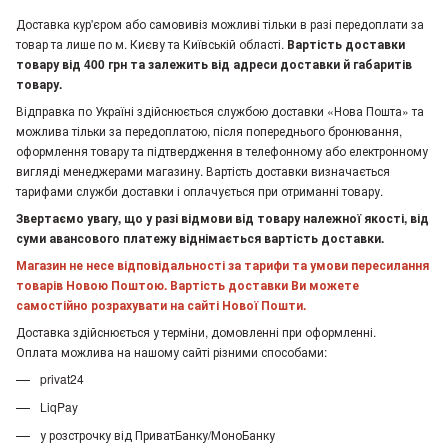
Доставка кур'єром або самовивіз можливі тільки в разі передоплати за
товар та лише по м. Києву та Київській області.
Вартість доставки
товару від 400 грн та залежить від адреси доставки й габаритів
товару.
Відправка по Україні здійснюється службою доставки «Нова Пошта» та
можлива тільки за передоплатою, після попереднього бронювання,
оформлення товару та підтвердження в телефонному або електронному
вигляді менеджерами магазину. Вартість доставки визначається
тарифами служби доставки і оплачується при отриманні товару.
Звертаємо увагу, що у разі відмови від товару належної якості, від
суми авансового платежу віднімається вартість доставки.
Магазин не несе відповідальності за тарифи та умови пересилання
товарів Новою Поштою. Вартість доставки Ви можете
самостійно розрахувати на сайті Нової Пошти.
Доставка здійснюється у терміни, домовленні при оформленні.
Оплата можлива на нашому сайті різними способами:
privat24
LiqPay
у розстрочку від ПриватБанку/МоноБанку