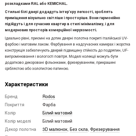
розкладками RAL або КEMICHAL.
Стильні білі двері додадуть інтер'єру легкості, зроблять
приміщення візуально світліше і просторіше. Вони гармонійно
підійдуть і для сучасних квартир в стилі мінімалізму, і для
модернових просторів комерційної нерухомості.
Ідеально рівні, приємні на дотик дверні полотна покриті італійської UV-
фарбою і матовим лаком. Фарбування в надсучасних камерах і жорстка
конструкція забезпечують дверей підвищену стійкість до подряпин, UF-
випромінювання і вологості повітря. Моделі колекції можуть бути
додатково декоровані фільонками, фрезеруванням, прикрашені
сріблястою або золотистою патиною.
Характеристики
Бренд
Rodos
Покриття
Фарба
Колір
Білий матовий
Колір моделі
Білий матовий
Декор полотна
3D малюнок
,
Без скла
,
Фрезерування