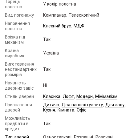
Торець
У колір полотна
полотна
Вид погонажу
Компланар, Телескопічний
Наповнення
Клеєний брус
,
МДФ
полотна
Врізка під
Так
механізм
Країна
Україна
виробник
Виготовлення
нестандартних
Так
розмірів
Наявність
Ні
дверних завіс
Стиль дверей
Класика
,
Лофт
,
Модерн
,
Мінімалізм
Призначення
Дитяча
,
Для ванної/туалету
,
Для залу
,
дверей
Кухня
,
Кімната
,
Офіс
Можливість
придбати в
Так
кредит
Тип дверей
Одностулкові, Розпашні, Розсувні