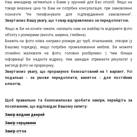
Наш менеджер зв'яжеться з Вами у зручний для Вас спосіб. Якщо на
товарі вказана ціна та Вам не потрібна консультація, при замовленні
позначте "Не телефонувати для підтвердження замовлення"
.
Звертаємо Вашу увагу, що товар відправляємо за передоплатою.
Якщо ж Ви не хочете чекати, напишіть нам на вайбер та відправте фото
об'єкту з розмірами (висота, ширина, глибина).
Вкажіть на фото зліва направо розміри до труб, лічильників, отворів (у
Вашому порядку), якщо потрібне промалювання меблів. Ви можете
спокійно малювати на фото, головне розбірливо :) Чим більше
інформації Ви надасте відразу, тим швидше отримаєте результат у
вигляді фото чи прорахунку.
Звертаємо увагу, що прорахунок безкоштовний на 1 варіант. Усі
подальші - за умови передоплати, виняток - для постійних
клієнтів.
Щоб правильно та безпомилково зробити заміри, перейдіть за
посиланням, що відповідає Вашому запиту:
Замір вхідних дверей
Замір серцевини
Замір сіток