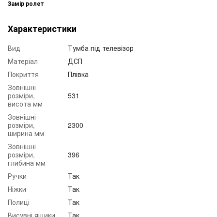
Замір ролет
Характеристики
Вид
Тумба під телевізор
Матеріал
ДСП
Покриття
Плівка
Зовнішні
розміри,
531
висота мм
Зовнішні
розміри,
2300
ширина мм
Зовнішні
розміри,
396
глибина мм
Ручки
Так
Ніжки
Так
Полиці
Так
Висувні ящики
Так