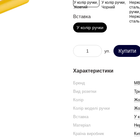
Вставка
У колір ручки
Купити
уп.
Характеристики
Бренд
М
Вид розетки
Тр
Колір
Жо
Колір моделі ручки
Жо
Вставка
У к
Матеріал
Не
Країна виробник
Ки