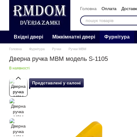
Перейти к основному контенту
Головна
Оплата
Достав
Контакти
Відгуки
Про 
Вхідні двері
Міжкімнатні двері
Фурнітура
Головна
Фурнітура
Ручки
Ручки МВМ
Дверна ручка МВМ модель S-1105
В наявності
Представлені у салоні