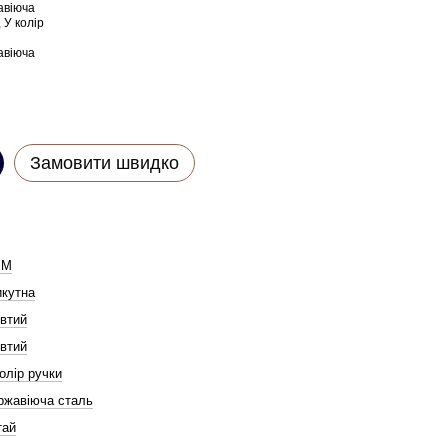
Замовити швидко
ВМ
икутна
втий
втий
олір ручки
ржавіюча сталь
тай