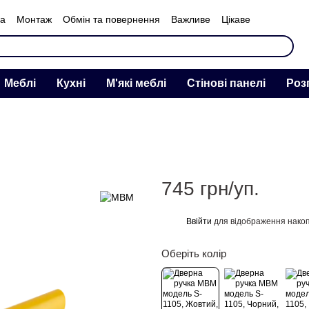
ка
Монтаж
Обмін та повернення
Важливе
Цікаве
нас
Меблі
Кухні
М'які меблі
Стінові панелі
Роз
745 грн/уп.
Ввійти
для відображення накоп
%
Оберіть колір