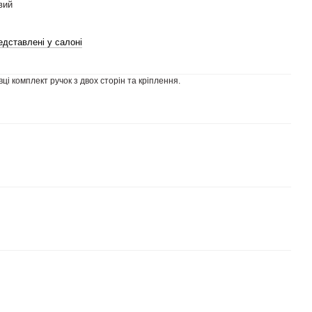
вий
едставлені у салоні
ці комплект ручок з двох сторін та кріплення.