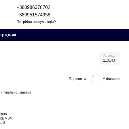
+380986378702
+380951574958
Потрібна консультація?
продаж
Артикул
110143
Порівняти
У бажання
ичувальної знижки