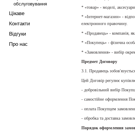
обслуговування
* «товар» - моделі, аксесуар
Цікаве
* «Інтернет-магазин» - відп
Контакти
електронного правочину.
* «Продавець» - компанія, як
Відгуки
* «Покупець» - фізична особ
Про нас
* «Замовлення» - вибір окре
Предмет Договору
3.1. Продавець зобов'язуєть
Цей Договір регулює купівлю
- добровільний вибір Покупц
- самостійне оформлення По
- оплата Покупцем замовленн
- обробка та доставка замов
Порядок оформлення замо