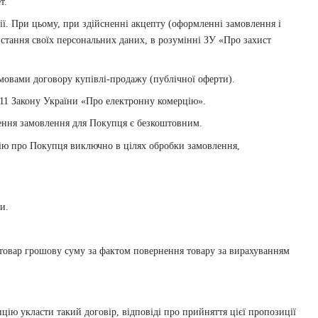
т.
ії. При цьому, при здійсненні акцепту (оформленні замовлення і
истання своїх персональних даних, в розумінні ЗУ «Про захист
мовами договору купівлі-продажу (публічної оферти).
. 11 Закону України «Про електронну комерцію».
лення замовлення для Покупця є безкоштовним.
цію про Покупця виключно в цілях обробки замовлення,
и.
 товар грошову суму за фактом повернення товару за вирахуванням
ію укласти такий договір, відповіді про прийняття цієї пропозиції