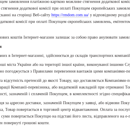
цем замовлення платіжною карткою можливе стягнення додаткової комісі
ягнення додаткової комісії при оплаті Покупцем європейських замовлень 
исканні на сторінці Веб-сайту
https://rmdom.com.ua/
у відповідному розді
аткової комісії при оплаті Покупцем європейських замовлень, емітентом ка
ових коштів Інтернет-магазин залишає за собою право анулювати замов
я
них в Інтернет-магазині, здійснюється до складів транспортних компаній
інші міста України або на території іншої країни, виконуваної іншими 
ежно погоджується з Правилами перевезення вантажів цими компаніями-п
а відсутність претензій до якості Товару, що доставляється Компаніями
арації Компанії-перевізника, або видатковій накладній при отриманні То
ості, зазначеній і сплаченій Покупцем, в комплектності згідно специфікац
пця за адресою доставки, зазначеній Покупцем у заявці, або відмови По
ка, Товар повертається в торговий центр відвантаження. Оплата за послуг
суми повертається Покупцю на підставі його листа, відправленого на e-
ти повернуті грошові кошти.