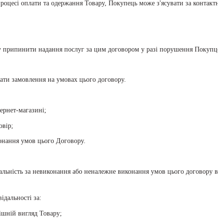
роцесі оплати та одержання Товару, Покупець може з'ясувати за контакт
у припинити надання послуг за цим договором у разі порушення Покупц
мати замовлення на умовах цього договору.
ернет-магазині;
овір;
онання умов цього Договору.
дальність за невиконання або неналежне виконання умов цього договору
ідальності за:
ішній вигляд Товару;