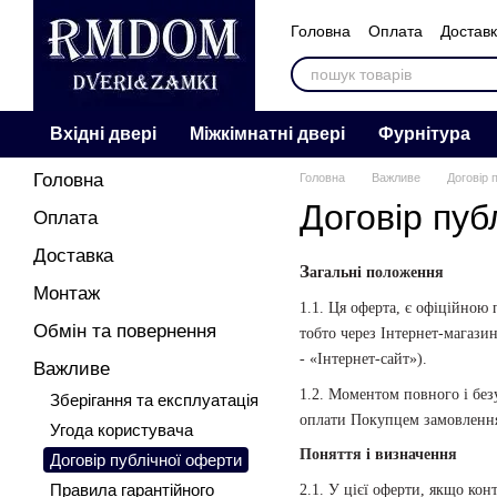
Перейти к основному контенту
Головна
Оплата
Достав
Контакти
Відгуки
Про 
Вхідні двері
Міжкімнатні двері
Фурнітура
Головна
Головна
Важливе
Договір 
Договір пуб
Оплата
Доставка
З
агальні положення
Монтаж
1.1. Ця оферта, є офіційною
Обмін та повернення
тобто через Інтернет-магази
- «Інтернет-сайт»).
Важливе
1.2. Моментом повного і без
Зберігання та експлуатація
оплати Покупцем замовлення 
Угода користувача
Поняття і визначення
Договір публічної оферти
2.1. У цієї оферти, якщо ко
Правила гарантійного