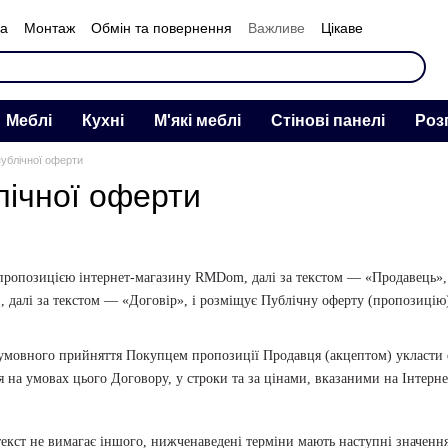
ка
Монтаж
Обмін та повернення
Важливе
Цікаве
нас
Меблі
Кухні
М'які меблі
Стінові панелі
Роз
публічної оферти
лічної оферти
 пропозицією інтернет-магазину RMDom, далі за текстом — «Продавець»,
н, далі за текстом — «Договір», і розміщує Публічну оферту (пропозиці
умовного прийняття Покупцем пропозиції Продавця (акцептом) укласти е
на умовах цього Договору, у строки та за цінами, вказаними на Інтерне
нтекст не вимагає іншого, нижченаведені терміни мають наступні значення