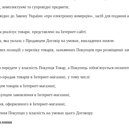
и, комплектуючі та супровідні предмети;
овідно до Закону України «про електронну комерцію», засіб для подання а
а реалізує товари, представлені на Інтернет-сайті.
а, яка уклала з Продавцем Договір на умовах, викладених нижче.
мих позицій з переліку товарів, зазначених Покупцем при розміщенні за
ся передати у власність Покупця Товар, а Покупець зобов'язується оплати
-продаж товарів в Інтернет-магазині, у тому числі:
ем товарів в Інтернет-магазині;
купцем замовлення в Інтернет-магазині;
я, оформленого в Інтернет-магазині;
лення Покупцю у власність на умовах цього Договору.
влення