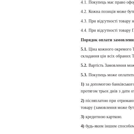
4.1. Покупець має право офо
4.2. Кожна позиція може бути
4.3. При відсутності товару
4.4. При відсутності товару
Порядок оплати замовленн
5.1.
Ціна кожного окремого Т
складання цін всіх обраних Т
5.2.
Вартість Замовлення мож
5.3.
Покупець може оплатити
1)
за допомогою банківськог
протягом трьох днів з дати 
2)
післяплатою при отриманні
товару (замовлення може бут
3)
кредитною карткою.
4)
будь-яким іншим способом