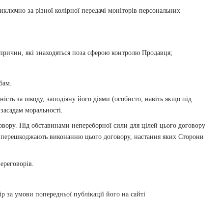
виключно за різної колірної передачі моніторів персональних
з причин, які знаходяться поза сферою контролю Продавця;
бам.
ість за шкоду, заподіяну його діями (особисто, навіть якщо під
засадам моральності.
говору. Під обставинами непереборної сили для цілей цього договору
о перешкоджають виконанню цього договору, настання яких Сторони
ереговорів.
р за умови попередньої публікації його на сайті