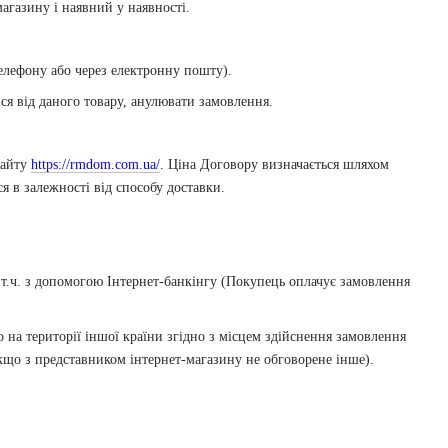
агазину і наявний у наявності.
елефону або через електронну пошту).
ся від даного товару, анулювати замовлення.
сайту
https://rmdom.com.ua/
. Ціна Договору визначається шляхом
я в залежності від способу доставки.
 т.ч. з допомогою Інтернет-банкінгу (Покупець оплачує замовлення
 на території іншої країни згідно з місцем здійснення замовлення
кщо з представником інтернет-магазину не обговорене інше).