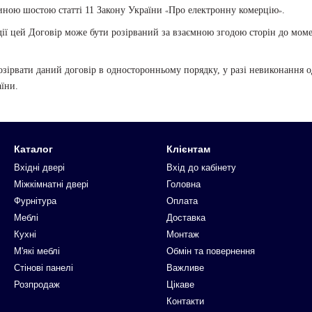
иною шостою статті 11 Закону України
Про електронну комерцію
.
«
»
 дії цей Договір може бути розірваний за взаємною згодою сторін до мо
озірвати даний договір в односторонньому порядку, у разі невиконання о
їни.
Каталог
Клієнтам
Вхідні двері
Вхід до кабінету
Міжкімнатні двері
Головна
Фурнітура
Оплата
Меблі
Доставка
Кухні
Монтаж
М'які меблі
Обмін та повернення
Стінові панелі
Важливе
Розпродаж
Цікаве
Контакти