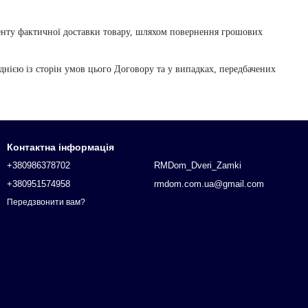
менту фактичної доставки товару, шляхом повернення грошових
днією із сторін умов цього Договору та у випадках, передбачених
Контактна інформація
+380986378702
RMDom_Dveri_Zamki
+380951574958
rmdom.com.ua@gmail.com
Передзвонити вам?