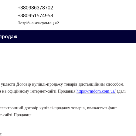
+380986378702
+380951574958
Потрібна консультація?
продаж
 укласти Договір купівлі-продажу товарів дистанційним способом,
ю) на офіційному інтернет-сайті Продавця
https://rmdom.com.ua/
(далі
лектронний договір купівлі-продажу товарів, вважається факт
т-сайті Продавця.
: