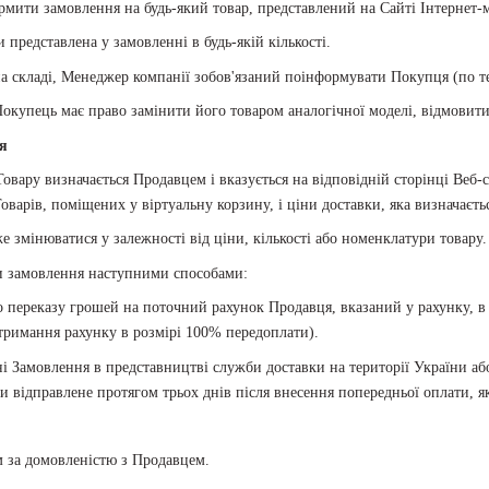
рмити замовлення на будь-який товар, представлений на Сайті Інтернет-м
 представлена у замовленні в будь-якій кількості.
 на складі, Менеджер компанії зобов'язаний поінформувати Покупця (по т
 Покупець має право замінити його товаром аналогічної моделі, відмовити
я
овару визначається Продавцем і вказується на відповідній сторінці Веб-
оварів, поміщених у віртуальну корзину, і ціни доставки, яка визначаєтьс
е змінюватися у залежності від ціни, кількості або номенклатури товару.
 замовлення наступними способами:
о переказу грошей на поточний рахунок Продавця, вказаний у рахунку, в
отримання рахунку в розмірі 100% передоплати).
 Замовлення в представництві служби доставки на території України або
и відправлене протягом трьох днів після внесення попередньої оплати, я
 за домовленістю з Продавцем.