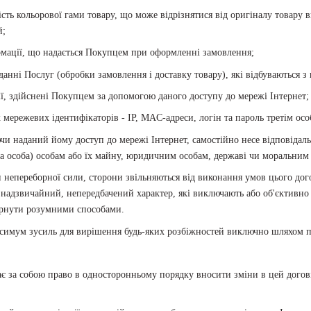
ість кольорової гами товару, що може відрізнятися від оригіналу товару 
й;
формації, що надається Покупцем при оформленні замовлення;
аданні Послуг (обробки замовлення і доставку товару), які відбуваються 
ії, здійснені Покупцем за допомогою даного доступу до мережі Інтернет;
 мережевих ідентифікаторів - IP, MAC-адреси, логін та пароль третім осо
и наданий йому доступ до мережі Інтернет, самостійно несе відповідальн
а особа) особам або їх майну, юридичним особам, державі чи моральним 
ин непереборної сили, сторони звільняються від виконання умов цього до
 надзвичайний, непередбачений характер, які виключають або об'єктивн
вернути розумними способами.
ксимум зусиль для вирішення будь-яких розбіжностей виключно шляхом п
ає за собою право в односторонньому порядку вносити зміни в цей догові