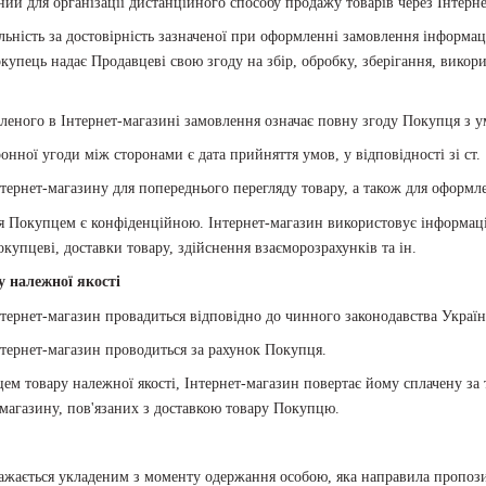
ний для організації дистанційного способу продажу товарів через Інтерне
альність за достовірність зазначеної при оформленні замовлення інформац
купець надає Продавцеві свою згоду на збір, обробку, зберігання, викор
еного в Інтернет-магазині замовлення означає повну згоду Покупця з у
онної угоди між сторонами є дата прийняття умов, у відповідності зі ст
нтернет-магазину для попереднього перегляду товару, а також для оформ
ься Покупцем є конфіденційною. Інтернет-магазин використовує інформа
купцеві, доставки товару, здійснення взаєморозрахунків та ін.
 належної якості
нтернет-магазин провадиться відповідно до чинного законодавства Україн
нтернет-магазин проводиться за рахунок Покупця.
ем товару належної якості, Інтернет-магазин повертає йому сплачену за
-магазину, пов'язаних з доставкою товару Покупцю.
ажається укладеним з моменту одержання особою, яка направила пропозиц