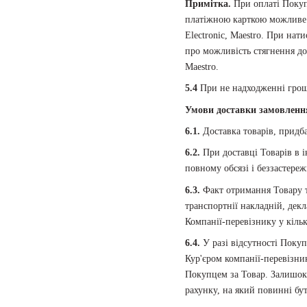
Примітка.
При оплаті Покуп
платіжною карткою можливе ст
Electronic, Maestro. При нат
про можливість стягнення дод
Maestro.
5.4
При не надходженні грош
Умови доставки замовленн
6.1.
Доставка товарів, придба
6.2.
При доставці Товарів в 
повному обсязі і беззастер
6.3.
Факт отримання Товару т
транспортнії накладній, декл
Компанії-перевізнику у кільк
6.4.
У разі відсутності Поку
Кур'єром компанії-перевізни
Покупцем за Товар. Залишок 
рахунку, на який повинні бу