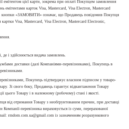
ї емітентом цієї карти, зокрема при оплаті Покупцем замовлення
емітентами карток Visa, Mastercard, Visa Electron, Mastercard
лі кнопки «ЗАМОВИТИ» означає, що Продавець повідомив Покупця
ртки Visa, Mastercard, Visa Electron, Mastercard Electronic,
лення.
, де і здійснюється видача замовлень.
Службами доставки (далі Компаніями-перевізниками), Покупець в
еревізниками.
-перевізниками, Покупець підтверджує власним підписом у товаро-
вару. Зі свого боку, Продавець гарантує відвантаження Товару
ії цього Товару і в належному (робочому) стані і якості.
купця від отримання Товару з необґрунтованим причин, при доставці
и Компанії-перевізника вираховується із суми, перерахованої
mail: rmdom.com.ua@gmail.com із зазначенням розрахункового