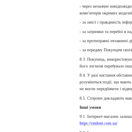
- через незначне невідповідн
комп'ютерів окремих моделе
- за зміст і правдивість ін
- за затримки та перебої в н
- за протиправні незаконні д
- за передачу Покупцем своїх
8.3. Покупець, використовуюч
його логіном перебувало інш
8.4. У разі настання обстав
розуміються події, що мають
не могли передбачити і від
8.5. Сторони докладають ма
Інші умови
9.1. Інтернет-магазин залиш
https://rmdom.com.ua/