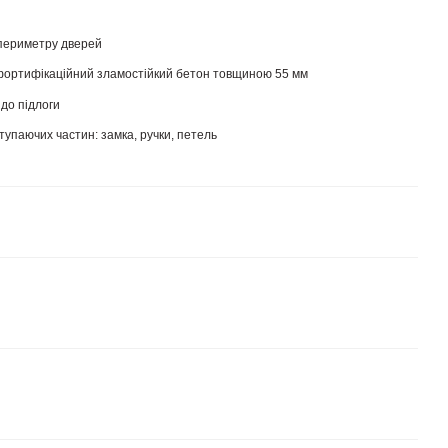
 периметру дверей
 фортифікаційний зламостійкий бетон товщиною 55 мм
 до підлоги
тупаючих частин: замка, ручки, петель