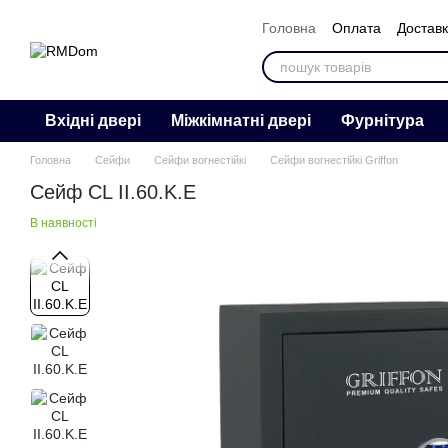
Перейти к основному контенту
Головна
Оплата
Достав
Контакти
Відгуки
Про 
Вхідні двері
Міжкімнатні двері
Фурнітура
Головна
Сейфи
Сейфи вогнестійкі
Сейфи вогнестійкі Griffon
Сейф CL II.60.K.E
В наявності