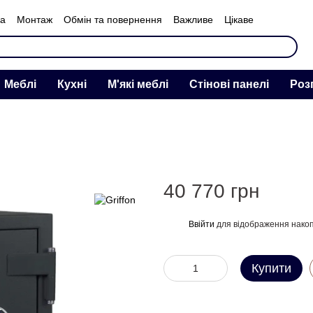
ка
Монтаж
Обмін та повернення
Важливе
Цікаве
нас
Меблі
Кухні
М'які меблі
Стінові панелі
Роз
40 770 грн
Ввійти
для відображення накоп
%
Купити