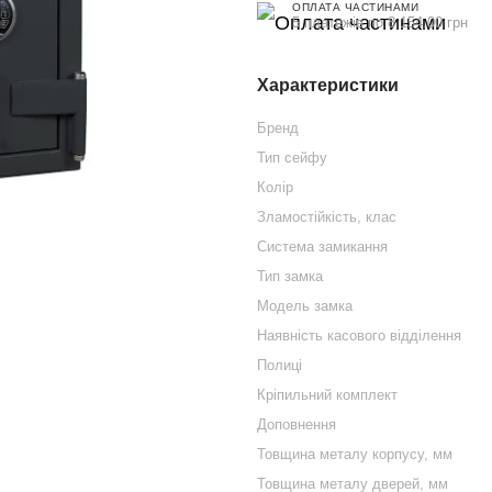
ОПЛАТА ЧАСТИНАМИ
5 платежів по 8 154.00 грн
Характеристики
Бренд
Тип сейфу
Колір
Зламостійкість, клас
Система замикання
Тип замка
Модель замка
Наявність касового відділення
Полиці
Кріпильний комплект
Доповнення
Товщина металу корпусу, мм
Товщина металу дверей, мм