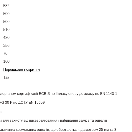
582
500
500
510
420
356
76
160
Порошкове покриття
Так
органом сертифікації ECB-S по ІІ класу опору до зламу по EN 1143-1
 LFS 30 P по ДСТУ EN 15659
ня
и для захисту від висвердлювання і вибивання замків та ригелів
активних хромованих ригелів, що обертаються, діаметром 25 мм та 3