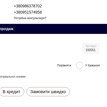
+380986378702
+380951574958
Потрібна консультація?
продаж
Артикул
100551
Порівняти
У бажання
ичувальної знижки
В кредит
Замовити швидко