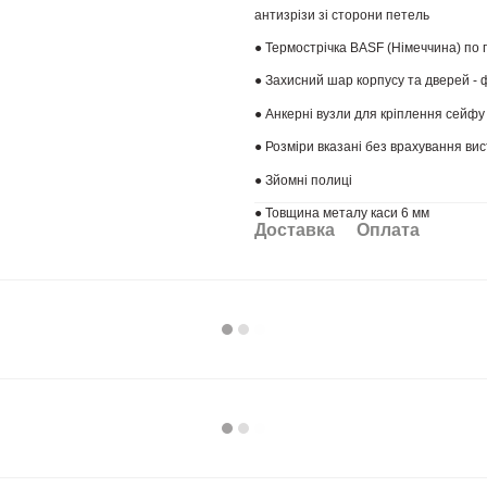
антизрізи зі сторони петель
● Термострічка BASF (Німеччина) по
● Захисний шар корпусу та дверей -
● Анкерні вузли для кріплення сейфу
● Розміри вказані без врахування вис
● Зйомні полиці
● Товщина металу каси 6 мм
Доставка
Оплата