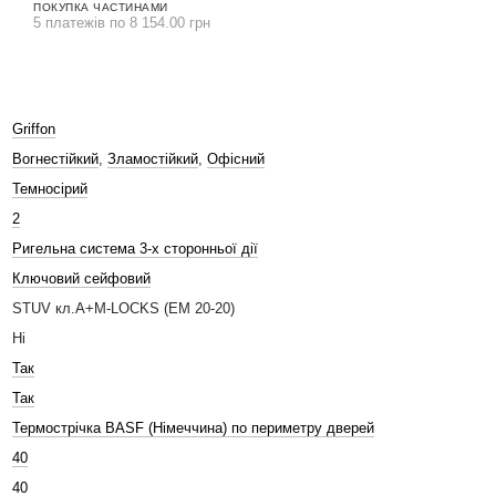
ПОКУПКА ЧАСТИНАМИ
5 платежів по 8 154.00 грн
Griffon
Вогнестійкий
,
Зламостійкий
,
Офісний
Темносірий
2
Ригельна система 3-х сторонньої дії
Ключовий сейфовий
STUV кл.A+M-LOCKS (EM 20-20)
Ні
Так
Так
Термострічка BASF (Німеччина) по периметру дверей
40
40